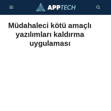
İçeriğe
Menü
geç
Müdahaleci kötü amaçlı
yazılımları kaldırma
uygulaması