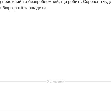
д приємний та безпроблемний, що робить Cuponeria чуд
з бюрократії заощадити.
Оголошення