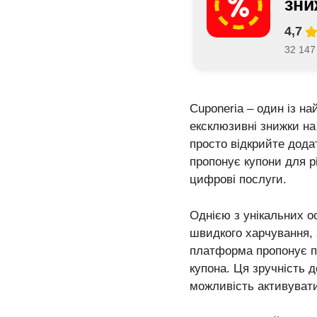
зни
4,7
32 147 
Cuponeria – один із н
ексклюзивні знижки на 
просто відкрийте додат
пропонує купони для р
цифрові послуги.
Однією з унікальних о
швидкого харчування, 
платформа пропонує пе
купона. Ця зручність 
можливість активувати