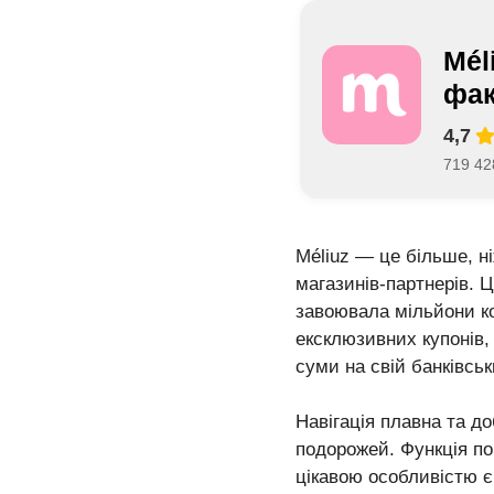
Mél
фак
4,7
719 428
Méliuz — це більше, н
магазинів-партнерів. 
завоювала мільйони ко
ексклюзивних купонів,
суми на свій банківськ
Навігація плавна та до
подорожей. Функція п
цікавою особливістю є