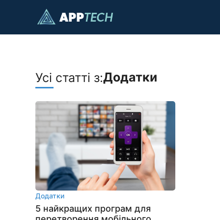
Перейти
до
контенту
Додатки
Усі статті з:
Додатки
5 найкращих програм для
перетворення мобільного