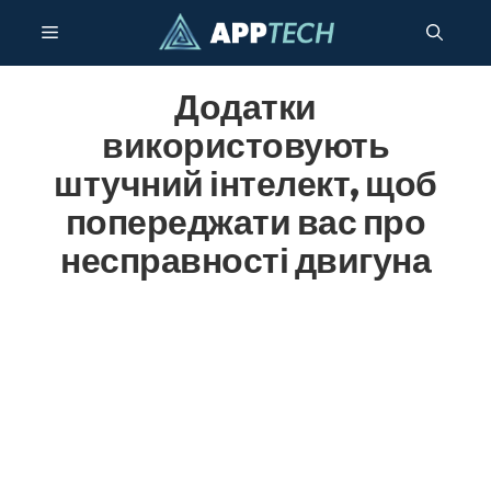
Перейти
Меню
до
контенту
Додатки
використовують
штучний інтелект, щоб
попереджати вас про
несправності двигуна