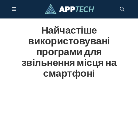
Перейти
Меню
до
контенту
Найчастіше
використовувані
програми для
звільнення місця на
смартфоні