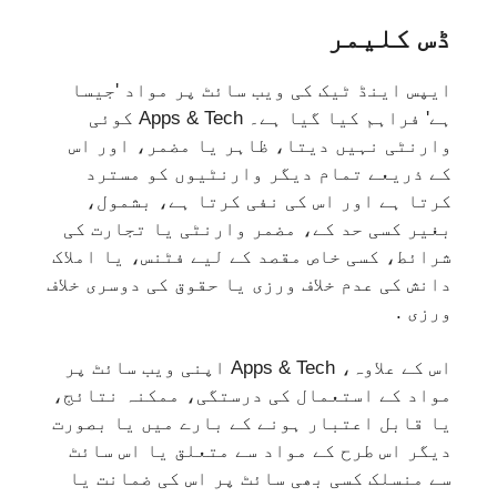
ڈس کلیمر
ایپس اینڈ ٹیک کی ویب سائٹ پر مواد 'جیسا
ہے' فراہم کیا گیا ہے۔ Apps & Tech کوئی
وارنٹی نہیں دیتا، ظاہر یا مضمر، اور اس
کے ذریعے تمام دیگر وارنٹیوں کو مسترد
کرتا ہے اور اس کی نفی کرتا ہے، بشمول،
بغیر کسی حد کے، مضمر وارنٹی یا تجارت کی
شرائط، کسی خاص مقصد کے لیے فٹنس، یا املاک
دانش کی عدم خلاف ورزی یا حقوق کی دوسری خلاف
ورزی .
اس کے علاوہ، Apps & Tech اپنی ویب سائٹ پر
مواد کے استعمال کی درستگی، ممکنہ نتائج،
یا قابل اعتبار ہونے کے بارے میں یا بصورت
دیگر اس طرح کے مواد سے متعلق یا اس سائٹ
سے منسلک کسی بھی سائٹ پر اس کی ضمانت یا