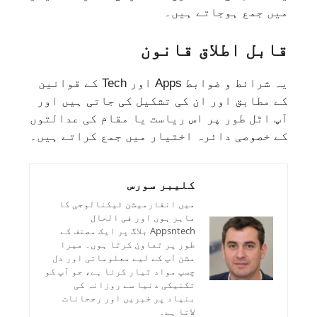
میں جمع ہوجاتے ہیں۔
قابل اطلاق قانون
یہ شرائط و ضوابط Apps اور Tech کے قوانین
کے مطابق اور ان کی تشکیل کی جاتی ہیں اور
آپ اٹل طور پر اس ریاست یا مقام کی عدالتوں
کے خصوصی دائرہ اختیار میں جمع کراتے ہیں۔
کلیبر سورس
میں انفارمیشن ٹیکنالوجی کا
ماہر ہوں اور فی الحال
Appsntech بلاگ پر ایک مصنف کے
طور پر تعاون کرتا ہوں۔ میرا
مشن آپ کے لیے معلوماتی اور دل
چسپ مواد تیار کرنا ہے، جو آپ کو
تکنیکی دنیا سے روزانہ کی
بنیاد پر خبریں اور رجحانات
لاتا ہے۔