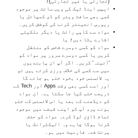
(تجارتی یا غیر تجارتی)؛
ایپس اینڈ ٹیک کی ویب سائٹ پر موجود
کسی بھی سافٹ ویئر کو ڈی کمپائل یا
ریورس انجینئر کرنے کی کوشش کریں۔
مواد سے کاپی رائٹ یا دیگر ملکیتی
اشارے ہٹا دیں؛ یا
مواد کو کسی دوسرے شخص کو منتقل
کریں یا کسی دوسرے سرور پر مواد کو
'آئینہ' کریں۔ اگر آپ ان پابندیوں
میں سے کسی کی خلاف ورزی کرتے ہیں تو
یہ لائسنس خود بخود ختم ہو جائے گا
اور اسے کسی بھی وقت Apps اور Tech کے
ذریعے ختم کیا جا سکتا ہے۔ ان مواد
کو دیکھنے کے بعد یا اس لائسنس کے ختم
ہونے پر، آپ کو اپنے قبضے میں موجود
تمام ڈاؤن لوڈ کردہ مواد کو حذف
کرنا ہوگا چاہے وہ الیکٹرانک یا
پرنٹ شدہ فارمیٹ میں ہو۔