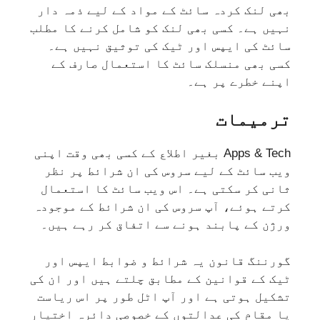
بھی لنک کردہ سائٹ کے مواد کے لیے ذمہ دار
نہیں ہے۔ کسی بھی لنک کو شامل کرنے کا مطلب
سائٹ کی ایپس اور ٹیک کی توثیق نہیں ہے۔
کسی بھی منسلک سائٹ کا استعمال صارف کے
اپنے خطرے پر ہے۔
ترمیمات
Apps & Tech بغیر اطلاع کے کسی بھی وقت اپنی
ویب سائٹ کے لیے سروس کی ان شرائط پر نظر
ثانی کر سکتی ہے۔ اس ویب سائٹ کا استعمال
کرتے ہوئے، آپ سروس کی ان شرائط کے موجودہ
ورژن کے پابند ہونے سے اتفاق کر رہے ہیں۔
گورننگ قانون یہ شرائط و ضوابط ایپس اور
ٹیک کے قوانین کے مطابق چلتے ہیں اور ان کی
تشکیل ہوتی ہے اور آپ اٹل طور پر اس ریاست
یا مقام کی عدالتوں کے خصوصی دائرہ اختیار