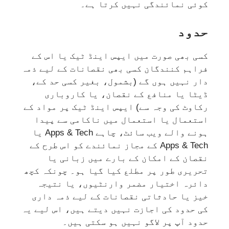
کوئی نمائندگی نہیں کرتا ہے۔
حدود
کسی بھی صورت میں ایپس اینڈ ٹیک یا اس کے
فراہم کنندگان کسی بھی نقصانات کے لیے ذمہ
دار نہیں ہوں گے (بشمول، بغیر کسی حد کے،
ڈیٹا یا منافع کے نقصان، یا کاروباری
رکاوٹ کی وجہ سے) ایپس اینڈ ٹیک پر مواد کے
استعمال یا استعمال میں ناکامی سے پیدا
ہونے والے ویب سائٹ، چاہے Apps & Tech یا
Apps & Tech کے مجاز نمائندے کو اس طرح کے
نقصان کے امکان کے بارے میں زبانی یا
تحریری طور پر مطلع کیا گیا ہو۔ چونکہ کچھ
دائرہ اختیار مضمر وارنٹیوں، یا نتیجہ
خیز یا حادثاتی نقصانات کے لیے ذمہ داری
کی حدود کی اجازت نہیں دیتے ہیں، اس لیے یہ
حدود آپ پر لاگو نہیں ہو سکتی ہیں۔