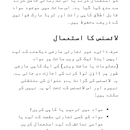
کو استعمال کرنے یا اس تک رسائی حاصل کرنے
سے منع کیا گیا ہے۔ اس سائٹ میں موجود مواد
قابل اطلاق کاپی رائٹ اور ٹریڈ مارک قوانین
کے ذریعے محفوظ ہیں۔
لائسنس کا استعمال
صرف ذاتی، غیر تجارتی عارضی دیکھنے کے لیے
ایپس اینڈ ٹیک کی ویب سائٹ پر مواد
(معلومات یا سافٹ ویئر) کی ایک کاپی عارضی
طور پر ڈاؤن لوڈ کرنے کی اجازت دی جاتی ہے۔
یہ لائسنس کی گرانٹ ہے، عنوان کی منتقلی
نہیں، اور اس لائسنس کے تحت آپ یہ نہیں کر
سکتے ہیں:
مواد میں ترمیم یا کاپی کریں؛
مواد کو کسی تجارتی مقصد کے لیے یا
عوامی نمائش کے لیے استعمال کریں