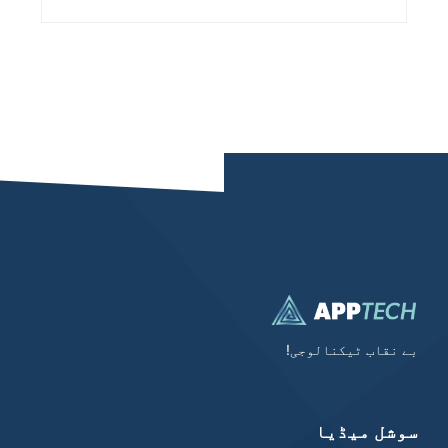
بے نقاب ٹیکنالوجی!
سوشل میڈیا