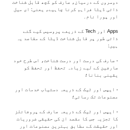
دوسروں کے درمیان، صارف کو کچھ قابل شناخت
ذاتی ڈیٹا فراہم کرنا چاہیے، یعنی: ای میل
اور پورا نام۔
Apps اور Tech کے ذریعے پروسیس کیے گئے
ذاتی طور پر قابل شناخت ڈیٹا کے مقاصد یہ
ہیں:
- صارف کی درست اور درست شناخت، اس طرح خود
صارفین کے لیے زیادہ تحفظ اور تحفظ کو
یقینی بنانا؛
- ایپس اور ٹیک کے ذریعہ دستیاب خدمات اور
مصنوعات تک رسائی؛
- ایپس اور ٹیک کے ذریعہ صارف کے پروفائلز
کا تجزیہ جس کا مقصد ان کی حقیقی ضروریات
اور حقیقت کے مطابق بہترین مصنوعات اور