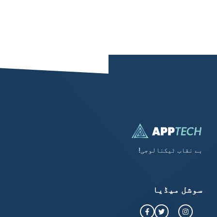
بے نقاب ٹیکنالوجی!
سوشل میڈیا