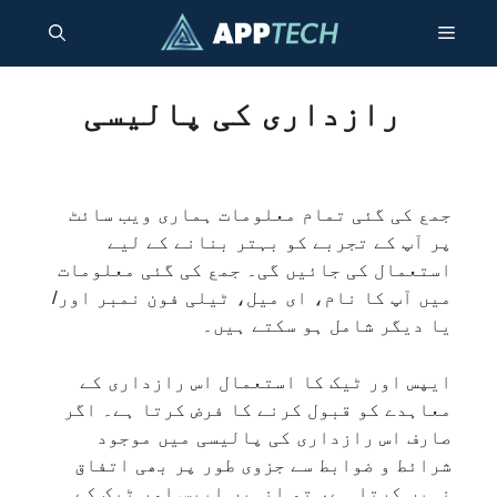
واد
مینو
ر
ائیں۔
رازداری کی پالیسی
جمع کی گئی تمام معلومات ہماری ویب سائٹ
پر آپ کے تجربے کو بہتر بنانے کے لیے
استعمال کی جائیں گی۔ جمع کی گئی معلومات
میں آپ کا نام، ای میل، ٹیلی فون نمبر اور/
یا دیگر شامل ہو سکتے ہیں۔
ایپس اور ٹیک کا استعمال اس رازداری کے
معاہدے کو قبول کرنے کا فرض کرتا ہے۔ اگر
صارف اس رازداری کی پالیسی میں موجود
شرائط و ضوابط سے جزوی طور پر بھی اتفاق
نہیں کرتا ہے، تو انہیں ایپس اور ٹیک کے