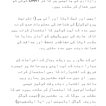
رازداری کی پالیسی پر جا کر DART کوکی کو
غیر فعال کر سکتے ہیں۔
ایپس اور ٹیک ڈیٹا اور آئی پی (انٹرنیٹ
پروٹوکول) کی شناخت کی معلومات جمع کرنے
میں مدد کے لیے کوکیز کا استعمال کرتے ہیں
تاکہ صارف کی نیویگیشن کو آسان بنایا جا
سکے، ڈیٹا کی حفاظت، تحفظ اور صداقت کی
ضمانت دینے میں مدد ملتی ہے۔
اس کے علاوہ، ہم دیکھ بھال کے اخراجات کو
سہارا دینے کے لیے اپنی ویب سائٹ پر تیسرے
فریق کے اشتہارات کا بھی استعمال کرتے
ہیں۔ ان میں سے کچھ مشتہرین ہماری ویب
سائٹ پر اشتہار دیتے وقت کوکیز جیسی
ٹیکنالوجیز کا استعمال کر سکتے ہیں، جس کا
مطلب یہ ہوگا کہ یہ مشتہرین (جیسے گوگل
بذریعہ گوگل ایڈسینس اور ایڈ ایکسچینج)