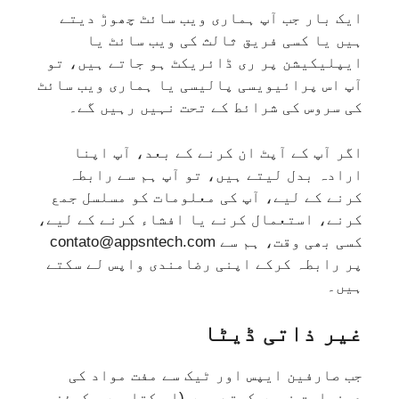
ایک بار جب آپ ہماری ویب سائٹ چھوڑ دیتے
ہیں یا کسی فریق ثالث کی ویب سائٹ یا
ایپلیکیشن پر ری ڈائریکٹ ہو جاتے ہیں، تو
آپ اس پرائیویسی پالیسی یا ہماری ویب سائٹ
کی سروس کی شرائط کے تحت نہیں رہیں گے۔
اگر آپ کے آپٹ ان کرنے کے بعد، آپ اپنا
ارادہ بدل لیتے ہیں، تو آپ ہم سے رابطہ
کرنے کے لیے، آپ کی معلومات کو مسلسل جمع
کرنے، استعمال کرنے یا افشاء کرنے کے لیے،
کسی بھی وقت، ہم سے contato@appsntech.com
پر رابطہ کرکے اپنی رضامندی واپس لے سکتے
ہیں۔
غیر ذاتی ڈیٹا
جب صارفین ایپس اور ٹیک سے مفت مواد کی
درخواست نہیں کرتے ہیں (ای کتابیں، کوئز،