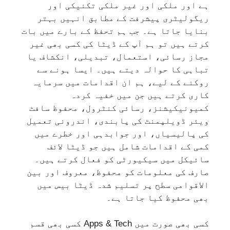
ہے اور ملکی اور غیر ملکی تکنیکی اور
ریگولیٹری پیشرفت کے مطابق انہیں بہتر
بنایا جاتا ہے۔ جب ہم تحفظ کے بارے میں بات
کرتے ہیں تو ہم آپ کے ڈیٹا کی کسی بھی غیر
مجاز رسائی، استعمال، تبدیلی، انکشاف یا
تباہی کا حوالہ دیتے ہیں۔ ایسا ہونے سے
روکنے کے لیے، ہم ان اقدامات میں سرمایہ
کاری کرتے ہیں جن میں خفیہ کردہ
کمیونیکیشنز، رسائی کنٹرول، محفوظ سافٹ
ویئر ڈویلپمنٹ کی پابندی، اندرونی تعمیل
کی پالیسیاں، اور جوابدہی اور خطرے میں
کمی کے اقدامات شامل ہیں جو ڈیٹا لائف
سائیکل میں سیکیورٹی کو فعال کرتے ہیں۔
صارف کی معلومات کو محفوظ، معروف اور بین
الاقوامی سطح پر تسلیم شدہ ڈیٹا بیس میں
بھی محفوظ کیا جاتا ہے۔
کسی بھی صورت میں Apps & Tech کسی بھی قسم