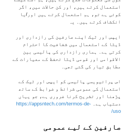
استعمال کرتے ہیں، اور کن حالات میں، اگر
کوئی ہے تو، ہم استعمال کرتے ہیں اور/یا
انکشاف کرتے ہیں۔ یہ
ایپس اور ٹیک اپنے صارفین کی رازداری اور
ڈیٹا کے استعمال میں شفافیت کا احترام
کرتی ہے۔ ہماری رازداری کی پالیسی بین
الاقوامی اور قومی ڈیٹا تحفظ کے معیارات کے
مطابق تیار کی گئی تھی۔
اس پرائیویسی پالیسی کو ایپس اور ٹیک کے
استعمال کی عمومی شرائط و ضوابط کے ساتھ
پڑھنا اور تشریح کرنا ضروری ہے، جو یہاں
دستیاب ہے۔
https://appsntech.com/termos-de-
uso/
صارفین کے لیے عمومی