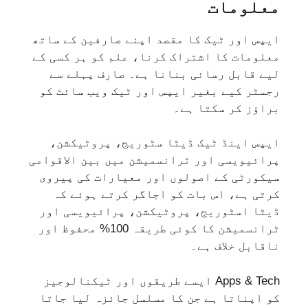
معلومات
ایپس اور ٹیک کا مقصد اپنے صارفین کے ساتھ
معلومات کا اشتراک کرنا، علم کو ہر کسی کے
لیے قابل رسائی بنانا ہے۔ صارف پہلے سے
رجسٹر کیے بغیر ایپس اور ٹیک ویب سائٹ کو
براؤز کر سکتا ہے۔
ایپس اینڈ ٹیک ڈیٹا سٹوریج، پروٹیکشن،
پرائیویسی اور ٹرانسمیشن میں بین الاقوامی
سیکورٹی کے اصولوں اور معیارات کی پیروی
کرتی ہے، اس بات کو اجاگر کرتے ہوئے کہ
ڈیٹا اسٹوریج، پروٹیکشن، پرائیویسی اور
ٹرانسمیشن کا کوئی طریقہ 100% محفوظ اور
ناقابل خلاف ہے۔
Apps & Tech ایسے طریقوں اور ٹیکنالوجیز
کو اپناتا ہے جن کا مسلسل جائزہ لیا جاتا