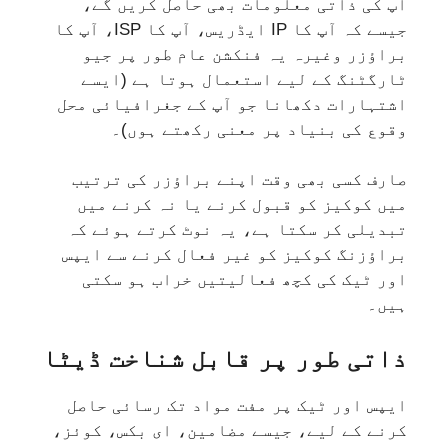
آپ کی ذاتی معلومات بھی حاصل کریں گے،
جیسے کہ آپ کا IP ایڈریس، آپ کا ISP، آپ کا
براؤزر وغیرہ یہ فنکشن عام طور پر جیو
ٹارگٹنگ کے لیے استعمال ہوتا ہے (ایسے
اشتہارات دکھانا جو آپ کے جغرافیائی محل
وقوع کی بنیاد پر معنی رکھتے ہوں)۔
صارف کسی بھی وقت اپنے براؤزر کی ترتیب
میں کوکیز کو قبول کرنے یا نہ کرنے میں
تبدیلی کر سکتا ہے، یہ نوٹ کرتے ہوئے کہ
براؤزنگ کوکیز کو غیر فعال کرنے سے ایپس
اور ٹیک کی کچھ فعالیتیں خراب ہو سکتی
ہیں۔
ذاتی طور پر قابل شناخت ڈیٹا
ایپس اور ٹیک پر مفت مواد تک رسائی حاصل
کرنے کے لیے، جیسے مضامین، ای بکس، کوئز،