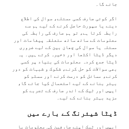
جائے گا۔
اگر کوئی صارف کسی مسئلے، سوال کی اطلاع
دینے یا سپورٹ حاصل کرنے کے لیے ہم سے
رابطہ کرتا ہے، تو ہم صارف کی رابطہ کی
معلومات کے ساتھ ساتھ متعلقہ پیغامات اور
مسئلہ یا سوال کی چھان بین کے لیے ضروری
دیگر ڈیٹا اکٹھا اور ذخیرہ کرتے ہیں۔ یہ
ڈیٹا جمع کردہ معلومات کی بنیاد پر کسی
بھی سوالات کو حل کرنے، شکوک و شبہات کو دور
کرنے، مسائل کو درست کرنے اور سسٹم کو
بہتر بنانے کے لیے استعمال کیا جائے گا،
ایپس اور ٹیک کے اندر صارف کے تجربے کو
مزید بہتر بنانے کے لیے۔
ڈیٹا شیئرنگ کے بارے میں
ایپس اور ٹیک اپنے صارفین کی معلومات یا