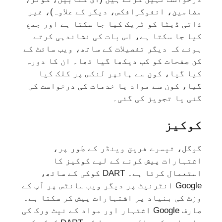
مضامین، انفوگرافکس، دیگر کے علاوہ)، غیر
ذاتی ڈیٹا کو ٹریک کیا جا سکتا ہے اور جمع
کیا جا سکتا ہے، اس بات کی نشاندہی کرتے
ہوئے کہ دیگر تفصیلات کے ساتھ، ویب سائٹ کے
کن صفحات کو کب دیکھا گیا تھا۔ ان کا دورہ
کیا گیا، کون سے ہائپر لنکس پر کلک کیا
گیا، کون سے مواد یا خدمات کی درخواست کی
گئی یا تجویز کی گئی۔
کوکیز
گوگل، تیسرے فریق وینڈر کے طور پر،
اشتہارات پیش کرنے کے لیے کوکیز کا
استعمال کرتا ہے۔ DART کوکی کے ساتھ،
Google انٹرنیٹ پر دیگر ویب سائٹس پر آپ کے
وزٹ کی بنیاد پر اشتہارات پیش کر سکتا ہے۔
صارف Google اشتہار اور مواد کے نیٹ ورک کی