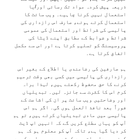
ذریعہ پیش کردہ مواد تک رسائی اور/یا
استعمال نہیں کرنا چاہیے۔ ویب سائٹ کا
استعمال کرتے ہوئے، صارف اس رازداری کی
پالیسی کی شرائط اور استعمال کی عمومی
شرائط و ضوابط کے مطابق اپنے ڈیٹا کی
پروسیسنگ کو تسلیم کرتا ہے اور اس سے مکمل
اتفاق کرتا ہے۔
ہم صارفین کی رضامندی یا اطلاع کے بغیر اس
رازداری کی پالیسی میں کسی بھی وقت ترمیم
کرنے کا حق محفوظ رکھتے ہیں، لہذا براہ
کرم اس کا کثرت سے جائزہ لیں۔ تبدیلیاں
اور وضاحتیں ویب سائٹ پر ان کی اشاعت کے
فوراً بعد نافذ العمل ہوں گی۔ اگر ہم اس
پالیسی میں مادی تبدیلیاں کرتے ہیں، تو ہم
آپ کو یہاں مطلع کریں گے کہ انہیں اپ ڈیٹ
کر دیا گیا ہے، تاکہ آپ کو معلوم ہو کہ ہم
کون سی معلومات جمع کرتے ہیں، ہم اسے کیسے