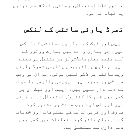
ضائع، غلط استعمال، رسائی، انکشاف، تبدیل
یا تباہ نہ ہو۔
تھرڈ پارٹی سائٹس کے لنکس
ایپس اور ٹیک کے دیگر ویب سائٹس کے لنکس
ہیں، جو ہماری رائے میں ہمارے وزٹرز کے
لیے مفید معلومات/ٹولز پر مشتمل ہو سکتے
ہیں۔ ہماری پرائیویسی پالیسی تھرڈ پارٹی
ویب سائٹس پر لاگو نہیں ہوتی۔ ہم ان ہی ویب
سائٹس پر موجود پرائیویسی پالیسی یا مواد
کے ذمہ دار نہیں ہیں۔ ایپس اور ٹیک ان پر
کسی بھی قسم کا کنٹرول استعمال نہیں کرتی
ہیں اور اس لیے ویب سائٹ پر مشتہر کردہ
صارف اور فریق ثالث کی مصنوعات اور خدمات
کے درمیان قائم کردہ تعلقات میں کسی بھی
ذمہ داری سے مستثنیٰ ہے۔