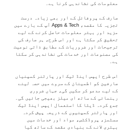
معلومات کی نشاندہی کرنا ہے۔
صارف کے پروفائل کے اور بھی زیادہ درست
تجزیہ کا مقصد، Apps & Tech آپ کے بارے میں
مزید اور بہتر معلومات حاصل کرنے کے لیے
تحقیق کر سکتا ہے اور اس طرح، ہر صارف کی
ترجیحات اور ضروریات کے مطابق ذاتی نوعیت
کی مصنوعات اور خدمات کی نشاندہی کر سکتا
ہے۔
اس طرح ایپس اینڈ ٹیک اور پارٹنر کمپنیاں
صارفین کو اطمینان کے سروے میں حصہ لینے
کے لیے مدعو کر سکیں گی، جہاں ضروری
رہنمائی کے ساتھ ای میلز بھیجی جائیں گی۔
جمع کردہ ڈیٹا کا استعمال ایپس اینڈ ٹیک
اور پارٹنر کمپنیوں کے ذریعہ پیش کردہ
سسٹمز، پروڈکٹس، مواد اور خدمات میں
بہتری لانے کے بنیادی مقصد کے ساتھ کیا