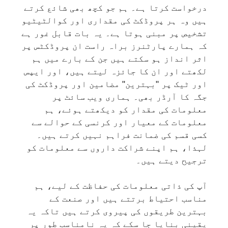
درخواست کرتا ہے۔ ہم جو کچھ بھی شائع کرتے
ہیں وہ ہر پروڈکٹ کی مقداری اور کوالٹیٹیو
تشخیص پر مبنی ہوتا ہے۔ یہ بات قابل غور ہے
کہ ہمارے پارٹنرز براہ راست ان پروڈکٹس پر
اثر انداز ہو سکتے ہیں جن کے بارے میں ہم
لکھتے اور ان کا جائزہ لیتے ہیں، اور ایپس
اور ٹیک پر "بہترین" مضامین اور پروڈکٹ کی
جگہ کا آرڈر بھی۔ ہماری ویب سائٹ پر
معلومات کی مقدار کو دیکھتے ہوئے، ہم
معلومات کے معیار اور کرنسی کے حوالے سے
کسی قسم کی ضمانت فراہم نہیں کرتے ہیں۔
لہذا، ہم اپنے شراکت داروں سے معلومات کو
ترجیح دیتے ہیں۔
آپ کی ذاتی معلومات کی حفاظت کے لیے، ہم
مناسب احتیاط برتتے ہیں اور صنعت کے
بہترین طریقوں کی پیروی کرتے ہیں تاکہ یہ
یقینی بنایا جا سکے کہ یہ نامناسب طور پر