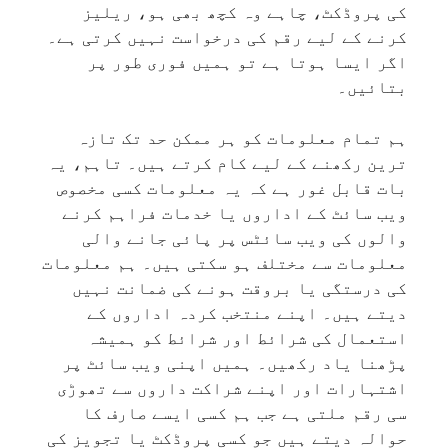
کی پروڈکٹ، چاہے وہ کچھ بھی ہو، ریلیز
کرنے کے لیے رقم کی درخواست نہیں کرتی ہے۔
اگر ایسا ہوتا ہے تو ہمیں فوری طور پر
بتائیں۔
ہم تمام معلومات کو ہر ممکن حد تک تازہ
ترین رکھنے کے لیے کام کرتے ہیں۔ تاہم، یہ
بات قابل غور ہے کہ یہ معلومات کسی مخصوص
ویب سائٹ کے اداروں یا خدمات فراہم کرنے
والوں کی ویب سائٹس پر پائی جانے والی
معلومات سے مختلف ہو سکتی ہیں۔ ہم معلومات
کی درستگی یا بروقت ہونے کی ضمانت نہیں
دیتے ہیں۔ اپنے منتخب کردہ اداروں کے
استعمال کی شرائط اور شرائط کو ہمیشہ
پڑھنا یاد رکھیں۔ ہمیں اپنی ویب سائٹ پر
اشتہارات اور اپنے شراکت داروں سے تھوڑی
سی رقم ملتی ہے جب ہم کسی ایسے صارف کا
حوالہ دیتے ہیں جو کسی پروڈکٹ یا تجویز کی