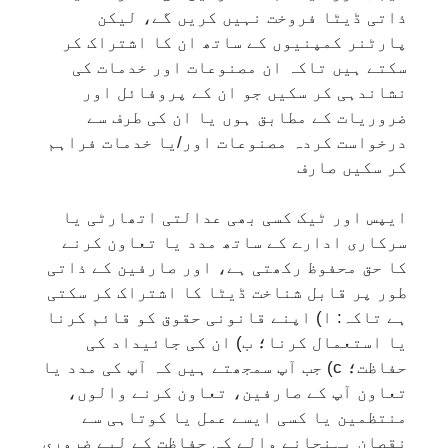
ذاتی ڈیٹا فروخت نہیں کریں گے، لیکن
پارٹنر کمپنیوں کے ساتھ ان کا اشتراک کر
سکتے ہیں تاکہ ان مصنوعات اور خدمات کی
نشاندہی کر سکیں جو ان کے پروفائل اور
ضروریات کے مطابق ہوں یا ان کی طرف سے
درخواست کردہ مصنوعات اور/یا خدمات فراہم
کر سکیں صارف
ایپس اور ٹیک کسی بھی عدالتی اتھارٹی یا
سرکاری ادارے کے ساتھ مدد یا تعاون کرنے
کا حق محفوظ رکھتی ہے، اور صارفین کے ذاتی
طور پر قابل شناخت ڈیٹا کا اشتراک کر سکتی
ہے تاکہ: ا) اپنے قانونی حقوق کو قائم کرنا
یا استعمال کرنا؛ ب) ان کی جائیداد کی
حفاظت؛ c) جب آپ سمجھتے ہیں کہ آپ کی مدد یا
تعاون آپ کے صارفین، تعاون کرنے والوں،
منتظمین یا کسی ایسے عمل یا کوتاہی سے
نقصان پہنچانے والے کی حفاظت کے لیے ضروری