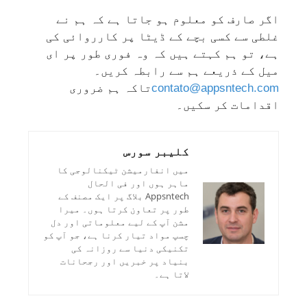
اگر صارف کو معلوم ہو جاتا ہے کہ ہم نے
غلطی سے کسی بچے کے ڈیٹا پر کارروائی کی
ہے، تو ہم کہتے ہیں کہ وہ فوری طور پر ای
میل کے ذریعے ہم سے رابطہ کریں۔
contato@appsntech.com
تاکہ ہم ضروری
اقدامات کر سکیں۔
کلیبر سورس
میں انفارمیشن ٹیکنالوجی کا
ماہر ہوں اور فی الحال
Appsntech بلاگ پر ایک مصنف کے
طور پر تعاون کرتا ہوں۔ میرا
مشن آپ کے لیے معلوماتی اور دل
چسپ مواد تیار کرنا ہے، جو آپ کو
تکنیکی دنیا سے روزانہ کی
بنیاد پر خبریں اور رجحانات
لاتا ہے۔