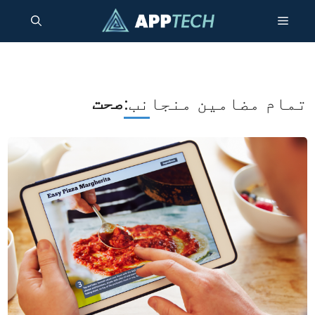
واد
مینو
ر
ائیں۔
صحت
تمام مضامین منجانب: