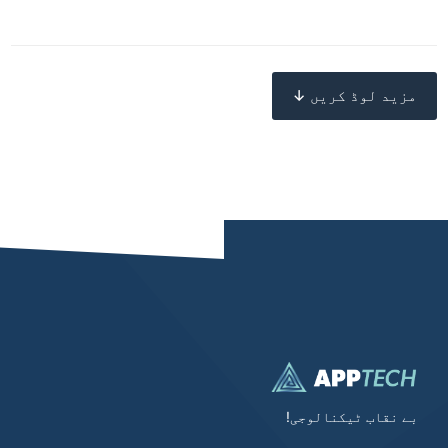
مزید لوڈ کریں ↓
بے نقاب ٹیکنالوجی!