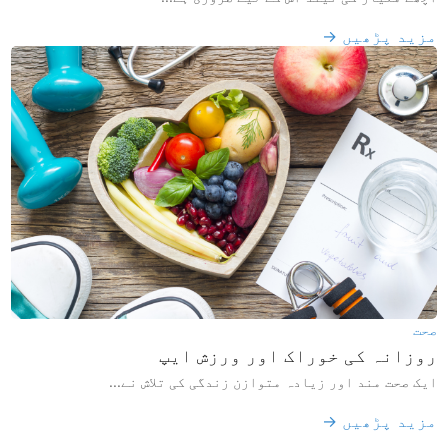
مزید پڑھیں →
صحت
روزانہ کی خوراک اور ورزش ایپ
ایک صحت مند اور زیادہ متوازن زندگی کی تلاش نے...
مزید پڑھیں →