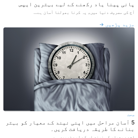
پانی پینا یاد رکھنے کے لیے بہترین ایپس
آج کی مصروف دنیا میں، یہ کرنا بھولنا آسان ہے...
مزید پڑھیں →
صحت
5 آسان مراحل میں اپنی نیند کے معیار کو بہتر
بنانے کا طریقہ دریافت کریں۔
اچھے معیار کی نیند اس کے لیے ضروری ہے...