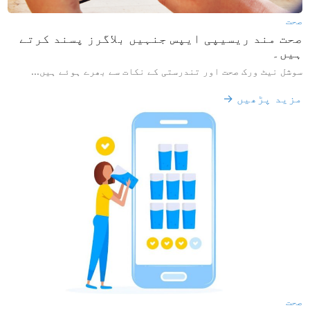
صحت
صحت مند ریسیپی ایپس جنہیں بلاگرز پسند کرتے
ہیں۔
سوشل نیٹ ورک صحت اور تندرستی کے نکات سے بھرے ہوئے ہیں...
مزید پڑھیں →
صحت