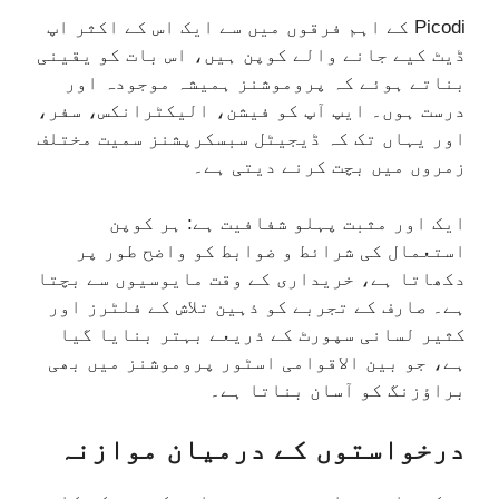
Picodi کے اہم فرقوں میں سے ایک اس کے اکثر اپ
ڈیٹ کیے جانے والے کوپن ہیں، اس بات کو یقینی
بناتے ہوئے کہ پروموشنز ہمیشہ موجودہ اور
درست ہوں۔ ایپ آپ کو فیشن، الیکٹرانکس، سفر،
اور یہاں تک کہ ڈیجیٹل سبسکرپشنز سمیت مختلف
زمروں میں بچت کرنے دیتی ہے۔
ایک اور مثبت پہلو شفافیت ہے: ہر کوپن
استعمال کی شرائط و ضوابط کو واضح طور پر
دکھاتا ہے، خریداری کے وقت مایوسیوں سے بچتا
ہے۔ صارف کے تجربے کو ذہین تلاش کے فلٹرز اور
کثیر لسانی سپورٹ کے ذریعے بہتر بنایا گیا
ہے، جو بین الاقوامی اسٹور پروموشنز میں بھی
براؤزنگ کو آسان بناتا ہے۔
درخواستوں کے درمیان موازنہ