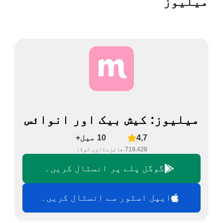
میلیوز
میلیوز: کیش بیک اور انوائس
4,7
10 میل+
719,428 جائزے
ڈاؤن لوڈز
گوگل پلے پر انسٹال کریں۔
ایپل اسٹور سے انسٹال کریں۔