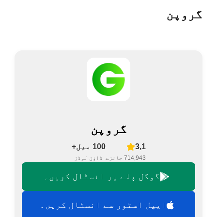
گروپن
گروپن
3,1
100 میل+
714,943 جائزے
ڈاؤن لوڈز
گوگل پلے پر انسٹال کریں۔
ایپل اسٹور سے انسٹال کریں۔