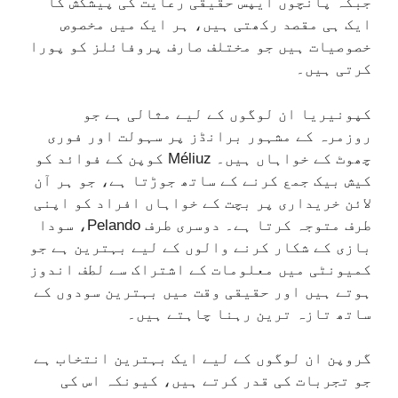
جبکہ پانچوں ایپس حقیقی رعایت کی پیشکش کا
ایک ہی مقصد رکھتی ہیں، ہر ایک میں مخصوص
خصوصیات ہیں جو مختلف صارف پروفائلز کو پورا
کرتی ہیں۔
کپونیریا ان لوگوں کے لیے مثالی ہے جو
روزمرہ کے مشہور برانڈز پر سہولت اور فوری
چھوٹ کے خواہاں ہیں۔ Méliuz کوپن کے فوائد کو
کیش بیک جمع کرنے کے ساتھ جوڑتا ہے، جو ہر آن
لائن خریداری پر بچت کے خواہاں افراد کو اپنی
طرف متوجہ کرتا ہے۔ دوسری طرف Pelando، سودا
بازی کے شکار کرنے والوں کے لیے بہترین ہے جو
کمیونٹی میں معلومات کے اشتراک سے لطف اندوز
ہوتے ہیں اور حقیقی وقت میں بہترین سودوں کے
ساتھ تازہ ترین رہنا چاہتے ہیں۔
گروپن ان لوگوں کے لیے ایک بہترین انتخاب ہے
جو تجربات کی قدر کرتے ہیں، کیونکہ اس کی