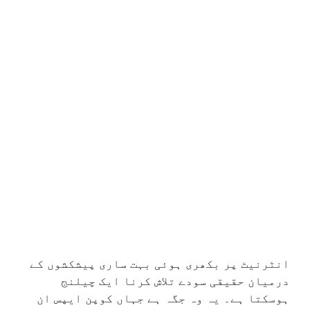
انٹرنیٹ پر بکھری ہوئی بہت ساری پیشکشوں کے
درمیان حقیقی سودے تلاش کرنا ایک چیلنج
ہوسکتا ہے۔ یہ وہ جگہ ہے جہاں کوپن ایپس ان