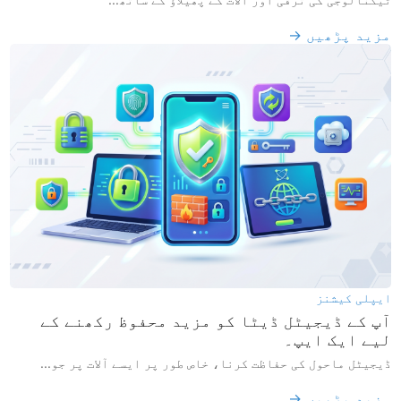
مزید پڑھیں →
ایپلی کیشنز
آپ کے ڈیجیٹل ڈیٹا کو مزید محفوظ رکھنے کے
لیے ایک ایپ۔
ڈیجیٹل ماحول کی حفاظت کرنا، خاص طور پر ایسے آلات پر جو...
مزید پڑھیں →