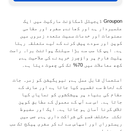
Groupon ڈیجیٹل ڈسکاؤنٹ مارکیٹ میں ایک
علمبردار ہے اور کھانے، سفر، اور مقامی
مصنوعات اور خدمات سمیت متعدد زمروں میں
کوپن اور سودے پیش کرنے کے لیے متعلقہ رہتا
ہے۔ ایپ کا سب سے بڑا سیلنگ پوائنٹ براہ راست
پلیٹ فارم پر واؤچرز خریدنے کی صلاحیت ہے،
کچھ معاملات میں 70% تک کی چھوٹ دیتا ہے۔
استعمال قابل عمل ہے، نیویگیشن کو زمرہ جات
کے لحاظ سے تقسیم کیا جاتا ہے اور صارف کے
مقام کی بنیاد پر پیشکشوں کو نمایاں کیا
جاتا ہے۔ اس سے آپ کے معمول کے مطابق کوپن
تلاش کرنا آسان ہو جاتا ہے۔ ایک اور مضبوط
نکتہ مختلف قسم کی شراکت داری ہے، جس میں
ریستوراں اور اسپاس سے لے کر سفری پیکج تک سب