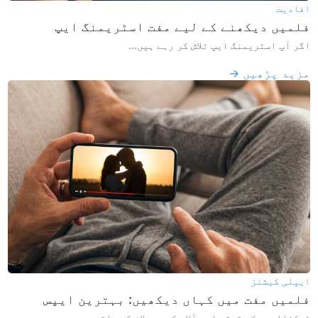
افادیت
فلمیں دیکھنے کے لیے مفت اسٹریمنگ ایپ
اگر آپ اسٹریمنگ ایپ تلاش کر رہے ہیں...
مزید پڑھیں →
ایپلی کیشنز
فلمیں مفت میں کہاں دیکھیں: بہترین ایپس
ٹیکنالوجی کی ترقی اور آلات کے پھیلاؤ کے ساتھ...