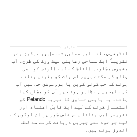
اشتہارات
انٹرفیس سادہ اور سماجی تعامل پر مرکوز ہے،
تقریباً ایک سماجی رعایتی نیٹ ورک کی طرح۔ آپ
مخصوص مطلوبہ الفاظ کے لیے الرٹس کو بھی
چالو کر سکتے ہیں، اس بات کو یقینی بناتے
ہوئے کہ جب کوئی کوپن یا پروموشن جس میں آپ
کی دلچسپی ہے ظاہر ہونے پر آپ کو مطلع کیا
جائے۔ یہ باہمی تعاون کا تجربہ Pelando کو
استعمال کرنے کے لیے ایک قابل اعتماد اور
تفریحی ایپ بناتا ہے، خاص طور پر ان لوگوں کے
لیے جو خود نئی چیزیں دریافت کرنے سے لطف
اندوز ہوتے ہیں۔