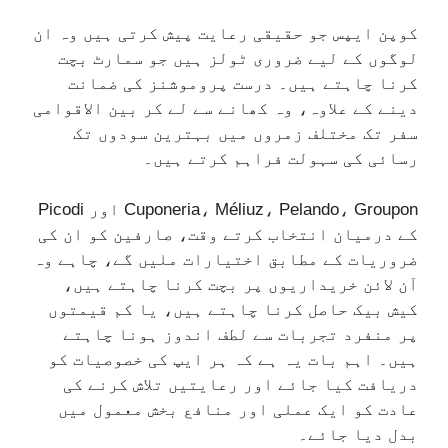
کوپن ایپس جو حقیقی رعایت پیش کرتی ہیں وہ ان
لوگوں کے لیے ضروری ٹولز ہیں جو سمارٹ بچت
کرنا چاہتے ہیں۔ درست پروموشنز کی ضمانت
دینے کے علاوہ، وہ کھانے سے لے کر بین الاقوامی
سفر تک مختلف زمروں میں بہترین سودوں تک
رسائی کی سہولت فراہم کرتے ہیں۔
Cuponeria، Méliuz، Pelando، Groupon اور Picodi
کے درمیان انتخاب کرتے وقت، صارفین کو ان کی
ضروریات کے مطابق اختیارات ملیں گے، چاہے وہ
آن لائن خریداریوں پر بچت کرنا چاہتے ہیں،
کیش بیک حاصل کرنا چاہتے ہیں، یا کم قیمتوں
پر منفرد تجربات سے لطف اندوز ہونا چاہتے
ہیں۔ اہم بات یہ ہے کہ ہر ایپ کی خصوصیات کو
دریافت کیا جائے اور رعایتیں تلاش کرنے کی
عادت کو ایک عملی اور منافع بخش معمول میں
بدل دیا جائے۔