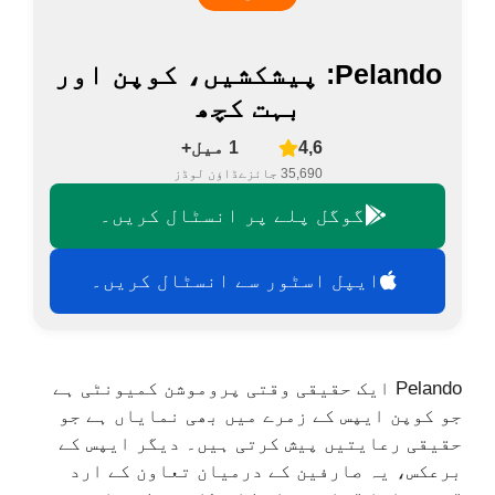
Pelando: پیشکشیں، کوپن اور
بہت کچھ
4,6
1 میل+
35,690 جائزے
ڈاؤن لوڈز
گوگل پلے پر انسٹال کریں۔
ایپل اسٹور سے انسٹال کریں۔
Pelando ایک حقیقی وقتی پروموشن کمیونٹی ہے
جو کوپن ایپس کے زمرے میں بھی نمایاں ہے جو
حقیقی رعایتیں پیش کرتی ہیں۔ دیگر ایپس کے
برعکس، یہ صارفین کے درمیان تعاون کے ارد