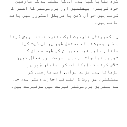
گرد بنایا گیا ہے۔ اس کا مطلب ہے کہ صارفین
خود کوپنز، پیشکشیں اور پروموشنز کا اشتراک
کرتے ہیں جو آن لائن یا فزیکل اسٹورز میں پائے
جاتے ہیں۔
یہ کمیونٹی فارمیٹ ایک منفرد فائدہ پیش کرتا
ہے: پروموشنز کو مستقل طور پر اپ ڈیٹ کیا
جاتا ہے اور خود ممبران کی طرف سے ان کا
تجربہ کیا جاتا ہے۔ یہ درست اور فعال کوپن
تلاش کرنے کے امکانات کو نمایاں طور پر
بڑھاتا ہے۔ مزید برآں، ایپ صارفین کو
پیشکشوں پر ووٹ ڈالنے کی اجازت دیتی ہے، جس
سے بہترین پروموشنز فہرست میں سرفہرست ہیں۔