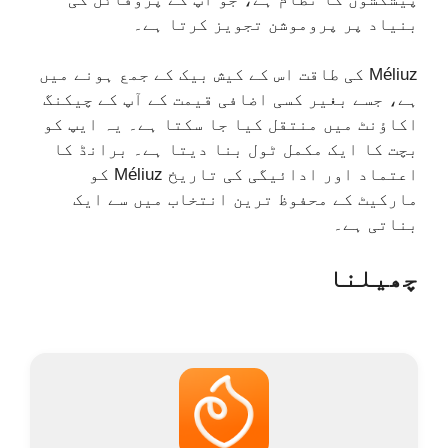
بنیاد پر پروموشن تجویز کرتا ہے۔
Méliuz کی طاقت اس کے کیش بیک کے جمع ہونے میں
ہے، جسے بغیر کسی اضافی قیمت کے آپ کے چیکنگ
اکاؤنٹ میں منتقل کیا جا سکتا ہے۔ یہ ایپ کو
بچت کا ایک مکمل ٹول بنا دیتا ہے۔ برانڈ کا
اعتماد اور ادائیگی کی تاریخ Méliuz کو
مارکیٹ کے محفوظ ترین انتخاب میں سے ایک
بناتی ہے۔
چھیلنا