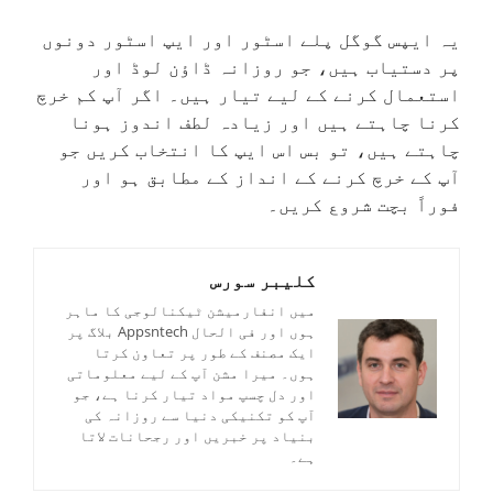
یہ ایپس گوگل پلے اسٹور اور ایپ اسٹور دونوں
پر دستیاب ہیں، جو روزانہ ڈاؤن لوڈ اور
استعمال کرنے کے لیے تیار ہیں۔ اگر آپ کم خرچ
کرنا چاہتے ہیں اور زیادہ لطف اندوز ہونا
چاہتے ہیں، تو بس اس ایپ کا انتخاب کریں جو
آپ کے خرچ کرنے کے انداز کے مطابق ہو اور
فوراً بچت شروع کریں۔
کلیبر سورس
میں انفارمیشن ٹیکنالوجی کا ماہر
ہوں اور فی الحال Appsntech بلاگ پر
ایک مصنف کے طور پر تعاون کرتا
ہوں۔ میرا مشن آپ کے لیے معلوماتی
اور دل چسپ مواد تیار کرنا ہے، جو
آپ کو تکنیکی دنیا سے روزانہ کی
بنیاد پر خبریں اور رجحانات لاتا
ہے۔