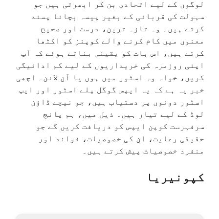
لوگوں کے لیے اتحادی بن کر ابھرتی ہیں جو
سہولت کی قربانی کے بغیر پیسہ بچانا پسند
کرتے ہیں۔ وہ تازہ ترین، درست اور صحیح
معنوں میں کام کرنے والے کوپنز کو اکٹھا
کرتے ہیں، اس بات کو یقینی بناتے ہوئے کہ آپ
اپنی روزمرہ کی خریداریوں کے لیے کم ادائیگی
کریں، خواہ وہ اسٹور میں ہوں یا آن لائن۔ اچھی
خبر یہ ہے کہ یہ ایپس گوگل پلے اسٹور اور ایپ
اسٹور دونوں پر دستیاب ہیں، جو نیچے ڈاؤن
لوڈ کے لیے تیار ہیں۔ ذیل میں، ہم پانچ
سرفہرست کوپن ایپس کو دریافت کریں گے جو
حقیقی رعایت، ان کی خصوصیات، فوائد اور
منفرد خصوصیات پیش کرتے ہیں۔
کپونیریا