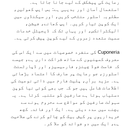
رعایت کی پیشکش کے لیے جانا جاتا ہے۔
استعمال آسان اور بدیہی ہے: بس ایپ کھولیں،
مطلوبہ اسٹور منتخب کریں، اور سیکنڈوں میں
ایک کوپن تیار کریں۔ ایپ کھانے، فیشن،
الیکٹرانکس، اور یہاں تک کہ ڈیجیٹل خدمات
سمیت متعدد زمروں کے لیے کوپن پیش کرتی ہے۔
Cuponeria کی منفرد خصوصیات میں سے ایک اس کی
معروف کمپنیوں کے ساتھ شراکت داری ہے، جیسے
کہ فاسٹ فوڈ چینز، فارمیسیز، اور ڈپارٹمنٹ
اسٹورز، جو رعایت پر صارف کا اعتماد بڑھاتی
ہے۔ مزید برآں، پلیٹ فارم میں ذاتی نوعیت کی
اطلاعات شامل ہیں جو کہ جب بھی کوئی نیا کوپن
دستیاب ہوتا ہے صارفین کو متنبہ کرتا ہے۔ یہ
سہولت صارفین کو مواقع سے محروم ہونے سے
بچنے میں مدد دیتی ہے۔ ایک اور فائدہ کچھ
خریداریوں پر کیش بیک کو چالو کرنے کی صلاحیت
ہے، ایک میں دو فوائد کو ملا کر۔