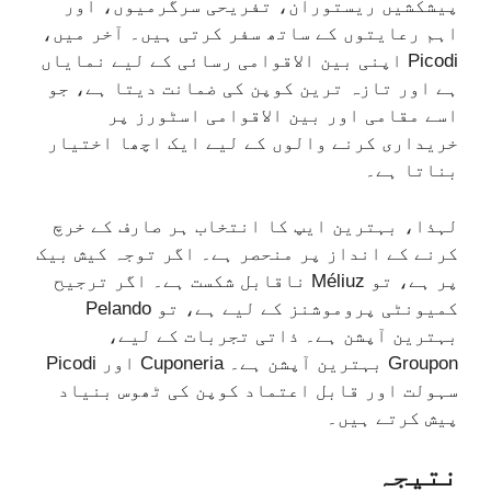
پیشکشیں ریستوران، تفریحی سرگرمیوں، اور
اہم رعایتوں کے ساتھ سفر کرتی ہیں۔ آخر میں،
Picodi اپنی بین الاقوامی رسائی کے لیے نمایاں
ہے اور تازہ ترین کوپن کی ضمانت دیتا ہے، جو
اسے مقامی اور بین الاقوامی اسٹورز پر
خریداری کرنے والوں کے لیے ایک اچھا اختیار
بناتا ہے۔
لہذا، بہترین ایپ کا انتخاب ہر صارف کے خرچ
کرنے کے انداز پر منحصر ہے۔ اگر توجہ کیش بیک
پر ہے، تو Méliuz ناقابل شکست ہے۔ اگر ترجیح
کمیونٹی پروموشنز کے لیے ہے، تو Pelando
بہترین آپشن ہے۔ ذاتی تجربات کے لیے،
Groupon بہترین آپشن ہے۔ Cuponeria اور Picodi
سہولت اور قابل اعتماد کوپن کی ٹھوس بنیاد
پیش کرتے ہیں۔
نتیجہ