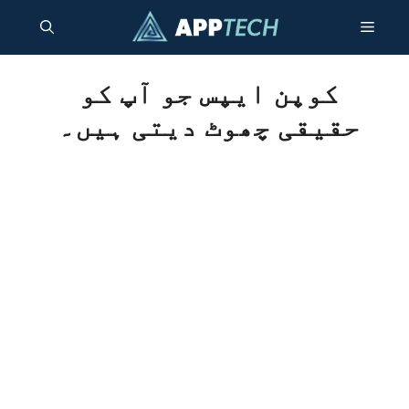
واد
مینو
ر
ائیں۔
کوپن ایپس جو آپ کو
حقیقی چھوٹ دیتی ہیں۔