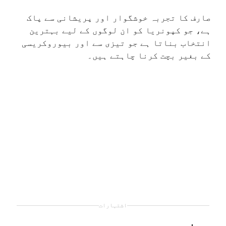
صارف کا تجربہ خوشگوار اور پریشانی سے پاک
ہے، جو کپونریا کو ان لوگوں کے لیے بہترین
انتخاب بناتا ہے جو تیزی سے اور بیوروکریسی
کے بغیر بچت کرنا چاہتے ہیں۔
اشتہارات