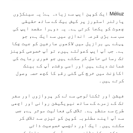
Méliuz ایک کوپن ایپ سے زیادہ ہے: یہ سینکڑوں
پارٹنر اسٹورز پر کیش بیک کے ساتھ حقیقی
چھوٹ کو یکجا کرتی ہے۔ یہ دوہرا مقصد ایپ کی
سب سے بڑی قرعہ اندازی میں سے ایک ہے، جو
پہلے ہی برازیل میں لاکھوں صارفین کو جیت چکا
ہے۔ جب آپ ایپ کھولتے ہیں، تو آپ خصوصی کوپنز
تک رسائی حاصل کر سکتے ہیں جو فوری رعایت کی
ضمانت دیتے ہیں اور اسی وقت، آپ کے بینک
اکاؤنٹ میں خرچ کی گئی رقم کا کچھ حصہ وصول
کرتے ہیں۔
فیشن اور ٹکنالوجی سے لے کر پروازوں اور سفر
تک کے زمرے کے ساتھ نیویگیشن روانی اور اچھی
طرح سے منظم ہے۔ تلاش کی فعالیت موثر ہے، جس
سے آپ اپنے مطلوبہ کوپن کو تیزی سے تلاش کر
سکتے ہیں۔ ایک اور دلچسپ خصوصیت ذاتی
پیشکشوں کا نظام ہے، جو آپ کے پروفائل کی