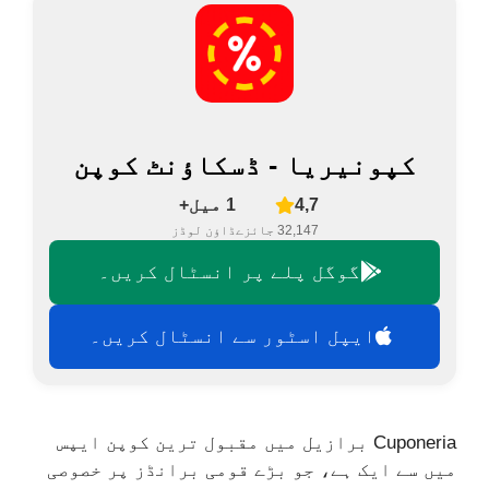
کپونیریا - ڈسکاؤنٹ کوپن
4,7
1 میل+
32,147 جائزے
ڈاؤن لوڈز
گوگل پلے پر انسٹال کریں۔
ایپل اسٹور سے انسٹال کریں۔
Cuponeria برازیل میں مقبول ترین کوپن ایپس
میں سے ایک ہے، جو بڑے قومی برانڈز پر خصوصی