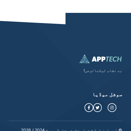
بے نقاب ٹیکنالوجی!
سوشل میڈیا
© ایپ این ٹیک - جملہ حقوق محفوظ ہیں - 2024 / 2026