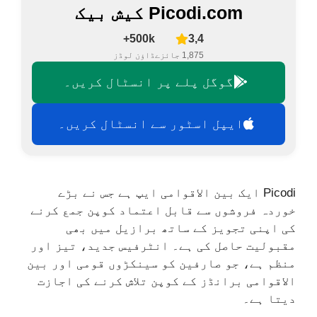
Picodi.com کیش بیک
500k+
3,4
1,875 جائزے
ڈاؤن لوڈز
گوگل پلے پر انسٹال کریں۔
ایپل اسٹور سے انسٹال کریں۔
Picodi ایک بین الاقوامی ایپ ہے جس نے بڑے
خوردہ فروشوں سے قابل اعتماد کوپن جمع کرنے
کی اپنی تجویز کے ساتھ برازیل میں بھی
مقبولیت حاصل کی ہے۔ انٹرفیس جدید، تیز اور
منظم ہے، جو صارفین کو سینکڑوں قومی اور بین
الاقوامی برانڈز کے کوپن تلاش کرنے کی اجازت
دیتا ہے۔