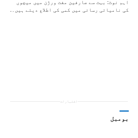
اہم نوٹ: بہت سے صارفین مفت ورژن میں میچوں
کی نامیاتی رسائی میں کمی کی اطلاع دیتے ہیں۔.
اشتہارات
بومبل