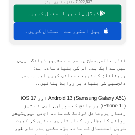
7,022,537 جائزے
ڈاؤن لوڈز
گوگل پلے پر انسٹال کریں۔
ایپل اسٹور سے انسٹال کریں۔
ٹنڈر عالمی سطح پر سب سے مشہور ڈیٹنگ ایپس
میں سے ایک ہے۔ اس کی بنیاد سادہ ہے:
پروفائلز کے ذریعے سوائپ کریں اور باہمی
دلچسپی کی بنیاد پر روابط بنائیں۔.
Android 13 (Samsung Galaxy A51) اور iOS 17
(iPhone 11) پر جانچ کے دوران، ایپ نے تیز
رفتار پروفائل لوڈنگ کے ساتھ اچھی نیویگیشن
روانی کا مظاہرہ کیا۔ تاہم، بیٹری کی کھپت
طویل استعمال کے ساتھ بڑھ سکتی ہے، خاص طور