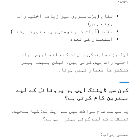
ہیں:
مقام (بڑے شہروں میں زیادہ اختیارات
ہوتے ہیں)
مقصد (آرام دہ، دوستی، یا سنجیدہ رشتہ)
استعمال کی تعدد
ایک بڑے صارف کی بنیاد کے ساتھ ایپس زیادہ
اختیارات پیش کرتی ہیں، لیکن ہمیشہ بہتر
کنکشن کا معیار نہیں ہوتا۔.
کون سی ڈیٹنگ ایپ ہر پروفائل کے لیے
بہترین کام کرتی ہے؟
یہ سب سے عام سوالات میں سے ایک ہے: کیا سنجیدہ
تعلقات کے لیے کوئی بہتر ایپ ہے؟
عملی جواب: