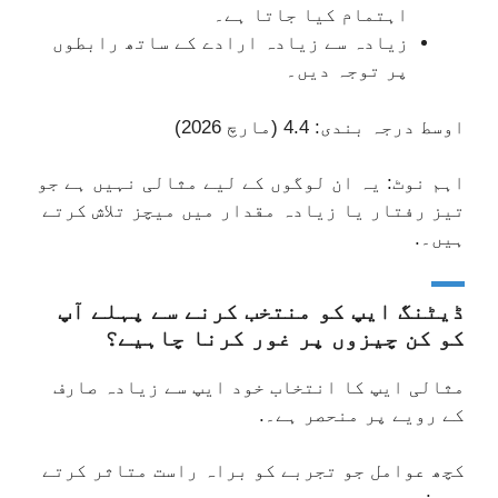
اہتمام کیا جاتا ہے۔
زیادہ سے زیادہ ارادے کے ساتھ رابطوں
پر توجہ دیں۔
اوسط درجہ بندی: 4.4 (مارچ 2026)
اہم نوٹ: یہ ان لوگوں کے لیے مثالی نہیں ہے جو
تیز رفتار یا زیادہ مقدار میں میچز تلاش کرتے
ہیں۔.
ڈیٹنگ ایپ کو منتخب کرنے سے پہلے آپ
کو کن چیزوں پر غور کرنا چاہیے؟
مثالی ایپ کا انتخاب خود ایپ سے زیادہ صارف
کے رویے پر منحصر ہے۔.
کچھ عوامل جو تجربے کو براہ راست متاثر کرتے