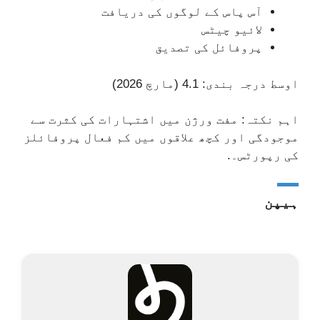
آس پاس کے لوگوں کی دریافت
لائیو چیٹس
پروفائل کی تصدیق
اوسط درجہ بندی: 4.1 (مارچ 2026)
اہم نکتہ: مفت ورژن میں اشتہارات کی کثرت سے
موجودگی اور کچھ علاقوں میں کم فعال پروفائلز
کی رپورٹس۔.
ہیپن