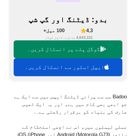
بدو: ڈیٹنگ اور گپ شپ
4,3
100 میل+
4,643,331 جائزے
ڈاؤن لوڈز
گوگل پلے پر انسٹال کریں۔
ایپل اسٹور سے انسٹال کریں۔
Badoo سب سے پرانی ڈیٹنگ ایپس میں سے ایک ہے
جو ابھی بھی کام میں ہے، اور یہ ایک ٹھوس
صارف کی بنیاد کو برقرار رکھتی ہے۔.
عملی ٹیسٹوں میں، اس نے اچھی استحکام کے
ساتھ، Android (Motorola G73) اور iOS (iPhone