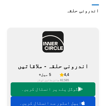
اندرونی حلقہ
اندرونی حلقہ - ملاقاتیں
4,4
5 میل+
82,585 جائزے
ڈاؤن لوڈز
گوگل پلے پر انسٹال کریں۔
ایپل اسٹور سے انسٹال کریں۔