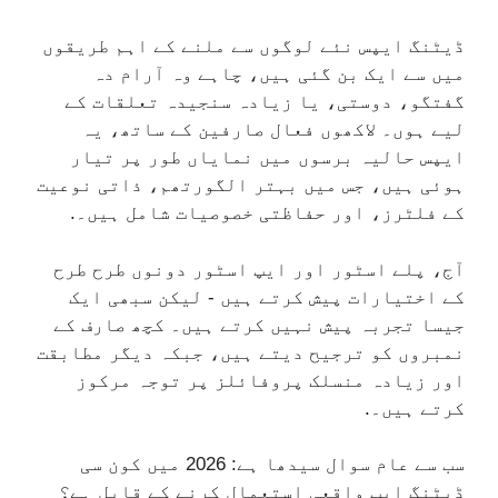
ڈیٹنگ ایپس نئے لوگوں سے ملنے کے اہم طریقوں
میں سے ایک بن گئی ہیں، چاہے وہ آرام دہ
گفتگو، دوستی، یا زیادہ سنجیدہ تعلقات کے
لیے ہوں۔ لاکھوں فعال صارفین کے ساتھ، یہ
ایپس حالیہ برسوں میں نمایاں طور پر تیار
ہوئی ہیں، جس میں بہتر الگورتھم، ذاتی نوعیت
کے فلٹرز، اور حفاظتی خصوصیات شامل ہیں۔.
آج، پلے اسٹور اور ایپ اسٹور دونوں طرح طرح
کے اختیارات پیش کرتے ہیں - لیکن سبھی ایک
جیسا تجربہ پیش نہیں کرتے ہیں۔ کچھ صارف کے
نمبروں کو ترجیح دیتے ہیں، جبکہ دیگر مطابقت
اور زیادہ منسلک پروفائلز پر توجہ مرکوز
کرتے ہیں۔.
سب سے عام سوال سیدھا ہے: 2026 میں کون سی
ڈیٹنگ ایپ واقعی استعمال کرنے کے قابل ہے؟