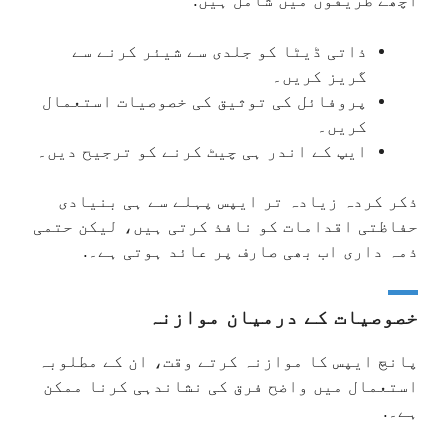
اچھے طریقوں میں شامل ہیں:
ذاتی ڈیٹا کو جلدی سے شیئر کرنے سے
گریز کریں۔
پروفائل کی توثیق کی خصوصیات استعمال
کریں۔
ایپ کے اندر ہی چیٹ کرنے کو ترجیح دیں۔
ذکر کردہ زیادہ تر ایپس پہلے سے ہی بنیادی
حفاظتی اقدامات کو نافذ کرتی ہیں، لیکن حتمی
ذمہ داری اب بھی صارف پر عائد ہوتی ہے۔.
خصوصیات کے درمیان موازنہ
پانچ ایپس کا موازنہ کرتے وقت، ان کے مطلوبہ
استعمال میں واضح فرق کی نشاندہی کرنا ممکن
ہے۔.