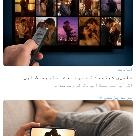
افادیت
فلمیں دیکھنے کے لیے مفت اسٹریمنگ ایپ
اگر آپ اسٹریمنگ ایپ تلاش کر رہے ہیں...
مزید پڑھیں →