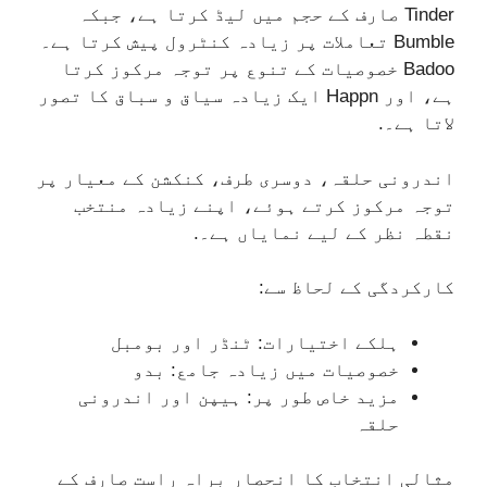
Tinder صارف کے حجم میں لیڈ کرتا ہے، جبکہ
Bumble تعاملات پر زیادہ کنٹرول پیش کرتا ہے۔
Badoo خصوصیات کے تنوع پر توجہ مرکوز کرتا
ہے، اور Happn ایک زیادہ سیاق و سباق کا تصور
لاتا ہے۔.
اندرونی حلقہ، دوسری طرف، کنکشن کے معیار پر
توجہ مرکوز کرتے ہوئے، اپنے زیادہ منتخب
نقطہ نظر کے لیے نمایاں ہے۔.
کارکردگی کے لحاظ سے:
ہلکے اختیارات: ٹنڈر اور بومبل
خصوصیات میں زیادہ جامع: بدو
مزید خاص طور پر: ہیپن اور اندرونی
حلقہ
مثالی انتخاب کا انحصار براہ راست صارف کے