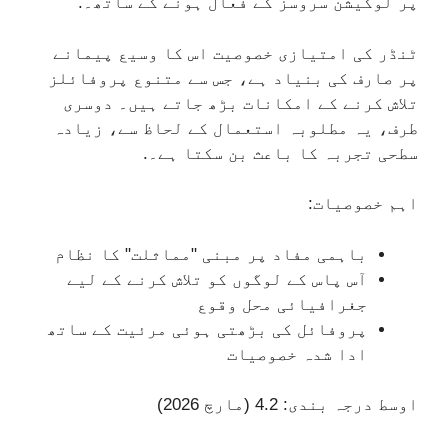
پر لوکیشن سروسز کے فعال ہونے کے ساتھ۔.
ٹنڈر کی امتیازی خصوصیت اس کا وسیع پیمانے
پر صارف کی بنیاد ہے، جس سے متنوع پروفائلز
تلاش کرنے کے امکانات بڑھ جاتے ہیں۔ دوسری
طرف، یہ مطلوبہ استعمال کے لحاظ سے، زیادہ
سطحی تجربہ کا باعث بن سکتا ہے۔.
اہم خصوصیات:
باہمی مفاد پر مبنی "مماثلت" کا نظام
آس پاس کے لوگوں کو تلاش کرنے کے لیے
جغرافیائی محل وقوع
پروفائل کی بڑھتی ہوئی مرئیت کے ساتھ
ادا شدہ خصوصیات
اوسط درجہ بندی: 4.2 (مارچ 2026)