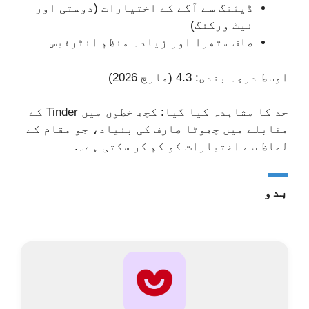
ڈیٹنگ سے آگے کے اختیارات (دوستی اور
نیٹ ورکنگ)
صاف ستھرا اور زیادہ منظم انٹرفیس
اوسط درجہ بندی: 4.3 (مارچ 2026)
حد کا مشاہدہ کیا گیا: کچھ خطوں میں Tinder کے
مقابلے میں چھوٹا صارف کی بنیاد، جو مقام کے
لحاظ سے اختیارات کو کم کر سکتی ہے۔.
بدو