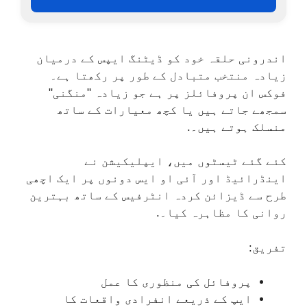
اندرونی حلقہ خود کو ڈیٹنگ ایپس کے درمیان
زیادہ منتخب متبادل کے طور پر رکھتا ہے۔
فوکس ان پروفائلز پر ہے جو زیادہ "منگنی"
سمجھے جاتے ہیں یا کچھ معیارات کے ساتھ
منسلک ہوتے ہیں۔.
کئے گئے ٹیسٹوں میں، ایپلیکیشن نے
اینڈرائیڈ اور آئی او ایس دونوں پر ایک اچھی
طرح سے ڈیزائن کردہ انٹرفیس کے ساتھ بہترین
روانی کا مظاہرہ کیا۔.
تفریق:
پروفائل کی منظوری کا عمل
ایپ کے ذریعے انفرادی واقعات کا