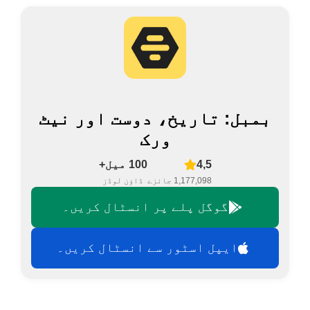
بمبل: تاریخ، دوست اور نیٹ
ورک
4,5
100 میل+
1,177,098 جائزے
ڈاؤن لوڈز
گوگل پلے پر انسٹال کریں۔
ایپل اسٹور سے انسٹال کریں۔