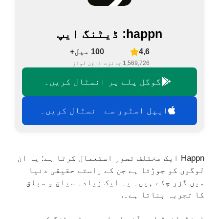
happn: ڈیٹنگ ایپ
4,6
100 میل+
1,569,726 جائزے
ڈاؤن لوڈز
گوگل پلے پر انسٹال کریں۔
ایپل اسٹور سے انسٹال کریں۔
Happn ایک مختلف تصور استعمال کرتا ہے: یہ ان
لوگوں کو جوڑتا ہے جن کے راستے حقیقی دنیا
میں گزر چکے ہیں۔ یہ ایک زیادہ سیاق و سباق
کا تجربہ بناتا ہے۔.