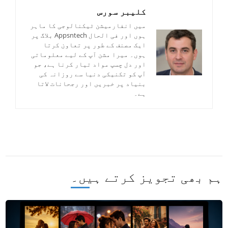
کلیبر سورس
میں انفارمیشن ٹیکنالوجی کا ماہر
ہوں اور فی الحال Appsntech بلاگ پر
ایک مصنف کے طور پر تعاون کرتا
ہوں۔ میرا مشن آپ کے لیے معلوماتی
اور دل چسپ مواد تیار کرنا ہے، جو
آپ کو تکنیکی دنیا سے روزانہ کی
بنیاد پر خبریں اور رجحانات لاتا
ہے۔
ہم بھی تجویز کرتے ہیں۔