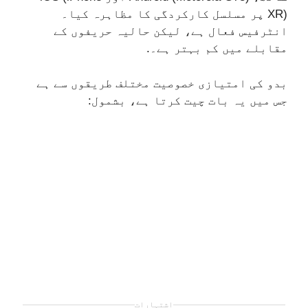
XR) پر مسلسل کارکردگی کا مظاہرہ کیا۔
انٹرفیس فعال ہے، لیکن حالیہ حریفوں کے
مقابلے میں کم بہتر ہے۔.
بدو کی امتیازی خصوصیت مختلف طریقوں سے ہے
جس میں یہ بات چیت کرتا ہے، بشمول:
اشتہارات