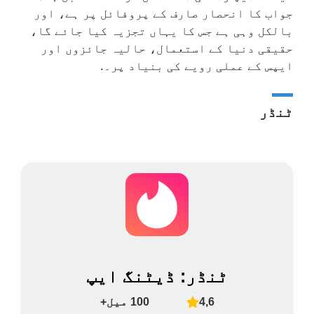
جواب کا انحصار صارف کے پروفائل پر ہے، اور
بالکل وہی ہے جس کا یہاں تجزیہ کیا جائے گا،
حقیقی دنیا کے استعمال، حالیہ جائزوں اور
ایپس کے عملی رویے کی بنیاد پر۔.
ٹنڈر
ٹنڈر: ڈیٹنگ ایپ
4,6
100 میل+