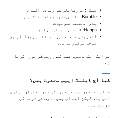
ٹنڈر: پروفائلز کی زیادہ اقسام
Bumble: بات چیت پر زیادہ کنٹرول
بدو: مختلف خصوصیات
Happn: قربت پر مبنی روابط
اندرونی حلقہ: مزید منتخب پروفائلز پر
توجہ مرکوز کریں۔
ہر ایک ایک مخصوص قسم کے رویے کو پورا کرتا
ہے۔.
کیا آج ڈیٹنگ ایپس محفوظ ہیں؟
حالیہ برسوں میں سیکیورٹی میں نمایاں بہتری
آئی ہے، لیکن اسے اب بھی صارف کی توجہ کی
ضرورت ہے۔.