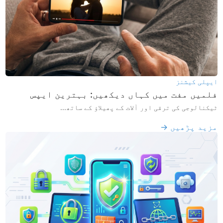
ایپلی کیشنز
فلمیں مفت میں کہاں دیکھیں: بہترین ایپس
ٹیکنالوجی کی ترقی اور آلات کے پھیلاؤ کے ساتھ...
مزید پڑھیں →