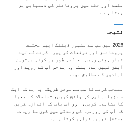
مقصد اور خطے میں پروفائلز کی دستیابی پر
ہوتا ہے۔.
نتیجہ
2026 میں سب سے مشہور ڈیٹنگ ایپس مختلف
پروفائلز اور توقعات کو پورا کرنے کے لیے
تیار ہوتی رہیں۔ عالمی طور پر کوئی بہترین
آپشن نہیں ہے، بلکہ وہ ہے جو آپ کے رویے اور
ارادوں کے مطابق ہو۔.
منتخب کرنے کا سب سے موثر طریقہ یہ ہے کہ ایک
سے زیادہ ایپ کی جانچ کریں، تعاملات کے معیار
کا مشاہدہ کریں، اور اس بات کا اندازہ کریں
کہ آپ کی روزمرہ کی زندگی میں کون سا زیادہ
مستقل تجربہ فراہم کرتا ہے۔.