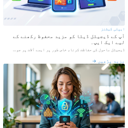
ایپلی کیشنز
آپ کے ڈیجیٹل ڈیٹا کو مزید محفوظ رکھنے کے
لیے ایک ایپ۔
ڈیجیٹل ماحول کی حفاظت کرنا، خاص طور پر ایسے آلات پر جو...
مزید پڑھیں →