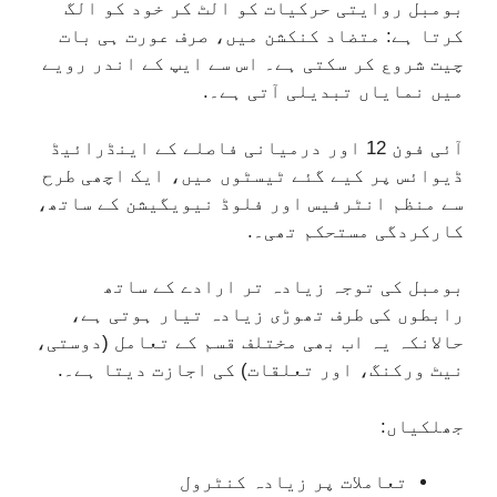
بومبل روایتی حرکیات کو الٹ کر خود کو الگ
کرتا ہے: متضاد کنکشن میں، صرف عورت ہی بات
چیت شروع کر سکتی ہے۔ اس سے ایپ کے اندر رویے
میں نمایاں تبدیلی آتی ہے۔.
آئی فون 12 اور درمیانی فاصلے کے اینڈرائیڈ
ڈیوائس پر کیے گئے ٹیسٹوں میں، ایک اچھی طرح
سے منظم انٹرفیس اور فلوڈ نیویگیشن کے ساتھ،
کارکردگی مستحکم تھی۔.
بومبل کی توجہ زیادہ تر ارادے کے ساتھ
رابطوں کی طرف تھوڑی زیادہ تیار ہوتی ہے،
حالانکہ یہ اب بھی مختلف قسم کے تعامل (دوستی،
نیٹ ورکنگ، اور تعلقات) کی اجازت دیتا ہے۔.
جھلکیاں:
تعاملات پر زیادہ کنٹرول