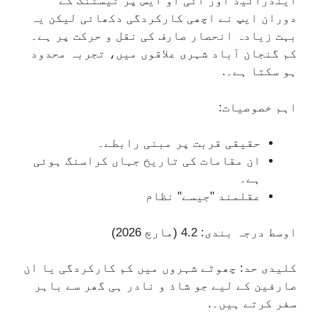
اینڈرائیڈ اور آئی او ایس پر ٹیسٹنگ کے
دوران ایپ نے اچھی کارکردگی دکھائی لیکن یہ
بہت زیادہ انحصار صارف کی نقل و حرکت پر ہے۔
کم گنجان آباد شہری علاقوں میں، تجربہ محدود
ہو سکتا ہے۔.
اہم خصوصیات:
حقیقی قربت پر مبنی رابطے۔
ان مقامات کی تاریخ جہاں کراسنگ ہوئی
ہے۔
عقلمند "جیسے" نظام
اوسط درجہ بندی: 4.2 (مارچ 2026)
کلیدی حد: چھوٹے شہروں میں کم کارکردگی یا ان
صارفین کے لیے جو شاذ و نادر ہی گھر سے باہر
سفر کرتے ہیں۔.