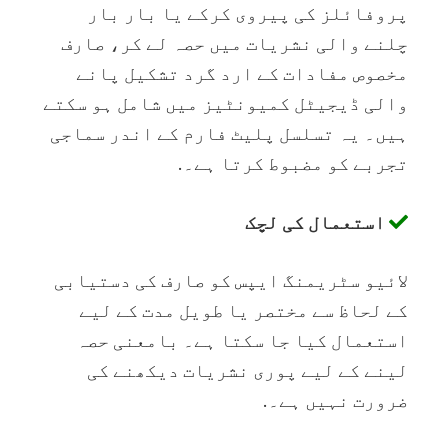
پروفائلز کی پیروی کرکے یا بار بار
چلنے والی نشریات میں حصہ لے کر، صارف
مخصوص مفادات کے ارد گرد تشکیل پانے
والی ڈیجیٹل کمیونٹیز میں شامل ہو سکتے
ہیں۔ یہ تسلسل پلیٹ فارم کے اندر سماجی
تجربے کو مضبوط کرتا ہے۔.
استعمال کی لچک
لائیو سٹریمنگ ایپس کو صارف کی دستیابی
کے لحاظ سے مختصر یا طویل مدت کے لیے
استعمال کیا جا سکتا ہے۔ بامعنی حصہ
لینے کے لیے پوری نشریات دیکھنے کی
ضرورت نہیں ہے۔.