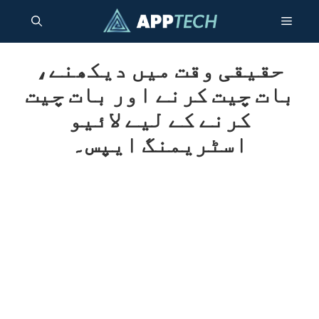
واد
مینو
ر
ائیں۔
حقیقی وقت میں دیکھنے،
بات چیت کرنے اور بات چیت
کرنے کے لیے لائیو
اسٹریمنگ ایپس۔