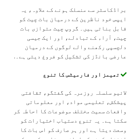
براڈکاسٹر سے منسلک ہونے کے علاوہ، یہ
ایپس خود ناظرین کے درمیان بات چیت کو
قابل بناتی ہیں۔ گروپ چیٹ متوازی بات
چیت، آراء کے تبادلے، اور ایک جیسی
دلچسپی رکھنے والے لوگوں کے درمیان
عارضی بانڈز کی تشکیل کو فروغ دیتی ہے۔.
تھیمز اور فارمیٹس کا تنوع
لائیو سلسلہ روزمرہ کی گفتگو، ثقافتی
پیشکش، تعلیمی مواد، اور معلوماتی
واقعات سمیت مختلف موضوعات کا احاطہ کر
سکتا ہے۔ یہ تنوع دستیاب اختیارات کو
وسعت دیتا ہے اور ہر صارف کو اس بات کا