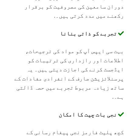
دوران سامعین کی مصروفیت کو برقرار
رکھنے میں مدد کرتی ہیں۔.
تجربے کو ذاتی بنانا
بہت سی ایپس آپ کو مواد کی ترجیحات،
اطلاعات اور رازداری کی ترتیبات کو
ایڈجسٹ کرنے کی اجازت دیتی ہیں۔ یہ
پرسنلائزیشن صارف کے انفرادی مفادات کے
ساتھ زیادہ مربوط تجربے میں حصہ ڈالتی
ہے۔.
نجی بات چیت کا امکان
کچھ پلیٹ فارمز نجی پیغام رسانی کے