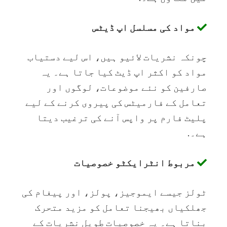
مواد کی مسلسل اپ ڈیٹس
چونکہ نشریات لائیو ہیں، اس لیے دستیاب
مواد کو اکثر اپ ڈیٹ کیا جاتا ہے۔ یہ
صارفین کو نئے موضوعات، لوگوں اور
تعامل کے فارمیٹس کی پیروی کرنے کے لیے
پلیٹ فارم پر واپس آنے کی ترغیب دیتا
ہے۔.
مربوط انٹرایکٹو خصوصیات
ٹولز جیسے ایموجیز، پولز، اور پیغام کی
جھلکیاں بھیجنا تعامل کو مزید متحرک
بناتا ہے۔ یہ خصوصیات طویل نشریات کے