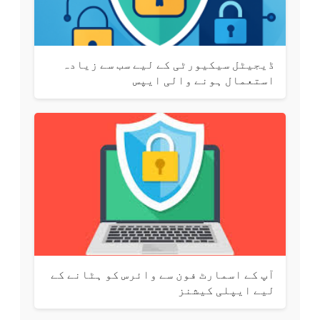
ڈیجیٹل سیکیورٹی کے لیے سب سے زیادہ
استعمال ہونے والی ایپس
آپ کے اسمارٹ فون سے وائرس کو ہٹانے کے
لیے ایپلی کیشنز