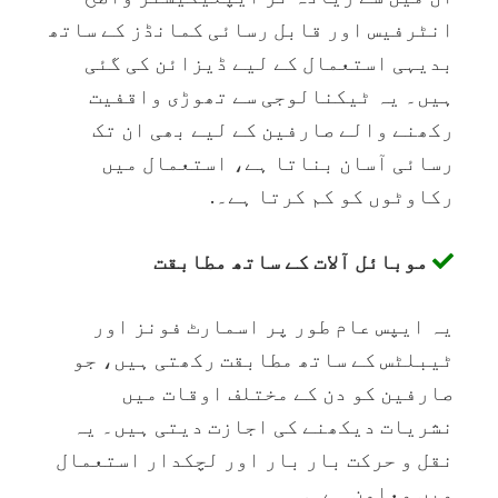
انٹرفیس اور قابل رسائی کمانڈز کے ساتھ
بدیہی استعمال کے لیے ڈیزائن کی گئی
ہیں۔ یہ ٹیکنالوجی سے تھوڑی واقفیت
رکھنے والے صارفین کے لیے بھی ان تک
رسائی آسان بناتا ہے، استعمال میں
رکاوٹوں کو کم کرتا ہے۔.
موبائل آلات کے ساتھ مطابقت
یہ ایپس عام طور پر اسمارٹ فونز اور
ٹیبلٹس کے ساتھ مطابقت رکھتی ہیں، جو
صارفین کو دن کے مختلف اوقات میں
نشریات دیکھنے کی اجازت دیتی ہیں۔ یہ
نقل و حرکت بار بار اور لچکدار استعمال
میں معاون ہے۔.