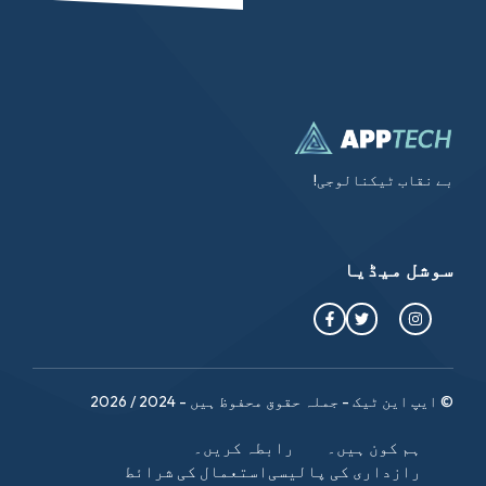
بے نقاب ٹیکنالوجی!
سوشل میڈیا
© ایپ این ٹیک - جملہ حقوق محفوظ ہیں - 2024 / 2026
ہم کون ہیں۔
رابطہ کریں۔
رازداری کی پالیسی
استعمال کی شرائط