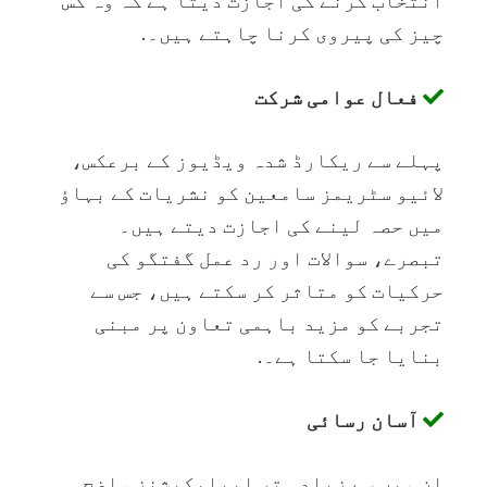
انتخاب کرنے کی اجازت دیتا ہے کہ وہ کس
چیز کی پیروی کرنا چاہتے ہیں۔.
فعال عوامی شرکت
پہلے سے ریکارڈ شدہ ویڈیوز کے برعکس،
لائیو سٹریمز سامعین کو نشریات کے بہاؤ
میں حصہ لینے کی اجازت دیتے ہیں۔
تبصرے، سوالات اور رد عمل گفتگو کی
حرکیات کو متاثر کر سکتے ہیں، جس سے
تجربے کو مزید باہمی تعاون پر مبنی
بنایا جا سکتا ہے۔.
آسان رسائی
ان میں سے زیادہ تر ایپلیکیشنز واضح