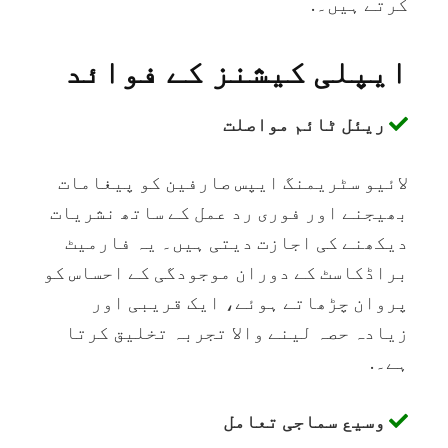
کرتے ہیں۔.
ایپلی کیشنز کے فوائد
ریئل ٹائم مواصلت
لائیو سٹریمنگ ایپس صارفین کو پیغامات
بھیجنے اور فوری رد عمل کے ساتھ نشریات
دیکھنے کی اجازت دیتی ہیں۔ یہ فارمیٹ
براڈکاسٹ کے دوران موجودگی کے احساس کو
پروان چڑھاتے ہوئے، ایک قریبی اور
زیادہ حصہ لینے والا تجربہ تخلیق کرتا
ہے۔.
وسیع سماجی تعامل