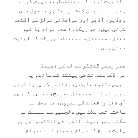
بات چیت کرنے کے مختلف طریقے پیش کرتے
ہیں۔ یہ ایپلی کیشنز ایک ہی ماحول میں
ویڈیو، آڈیو اور مواصلاتی ٹولز کو اکٹھا
کرتی ہیں، جو ریکارڈ شدہ مواد یا غیر
فعال استعمال سے مختلف تجربات کی اجازت
دیتی ہیں۔.
غیر رسمی گفتگو سے لے کر تھیمڈ
براڈکاسٹس تک کی پیشکش کے ساتھ، یہ
ایپس متنوع صارف پروفائلز کو پورا کرتی
ہیں۔ ان کا استعمال تفریح، سماجی کاری،
آن لائن واقعات کی پیروی، یا محض بے
ساختہ تعاملات میں دلچسپی سے منسلک ہو
سکتا ہے، ہمیشہ انفرادی انتخاب اور ہر
پلیٹ فارم کے سیاق و سباق کا احترام