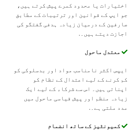
اختیارات یا محدود کمرے پیش کرتے ہیں،
جو ایپ کے قوانین اور ترتیبات کے مطابق
صارفین کے درمیان زیادہ ہدفی گفتگو کی
اجازت دیتے ہیں۔.
معتدل ماحول
ایپس اکثر نامناسب مواد اور بدسلوکی کو
کم کرنے کے لیے اعتدال کے نظام کو
اپناتی ہیں۔ اس سے شرکاء کے لیے ایک
زیادہ منظم اور پیش قیاسی ماحول میں
مدد ملتی ہے۔.
کمیونٹیز کے ساتھ انضمام