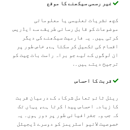
غیر رسمی سیکھنے کا موقع
کچھ نشریات تعلیمی یا معلوماتی
موضوعات کو قابل رسائی طریقے سے ایڈریس
کرتی ہیں۔ یہ فارمیٹ سیکھنے کی دیگر
اقسام کی تکمیل کر سکتا ہے، خاص طور پر
ان لوگوں کے لیے جو براہ راست بات چیت کو
ترجیح دیتے ہیں۔.
قربت کا احساس
ریئل ٹائم تعامل شرکاء کے درمیان قربت
کا زیادہ احساس پیدا کرتا ہے، یہاں تک
کہ جب وہ جغرافیائی طور پر دور ہوں۔ یہ
خصوصیت لائیو اسٹریمز کو دوسرے ڈیجیٹل