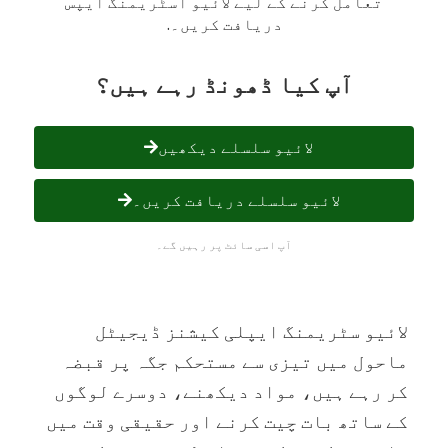
تعامل کرنے کے لیے لائیو اسٹریمنگ ایپس
دریافت کریں۔.
آپ کیا ڈھونڈ رہے ہیں؟
لائیو سلسلے دیکھیں
لائیو سلسلے دریافت کریں۔
آپ اسی سائٹ پر رہیں گے۔
لائیو سٹریمنگ ایپلی کیشنز ڈیجیٹل
ماحول میں تیزی سے مستحکم جگہ پر قبضہ
کر رہے ہیں، مواد دیکھنے، دوسرے لوگوں
کے ساتھ بات چیت کرنے اور حقیقی وقت میں