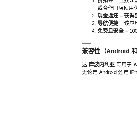
折扣券
– 查找
或合作门店使用
现金返还
– 获
导航便捷
– 该
免费且安全
– 1
兼容性（Android 和
这
库波内利亚
可用于
A
无论是 Android 还