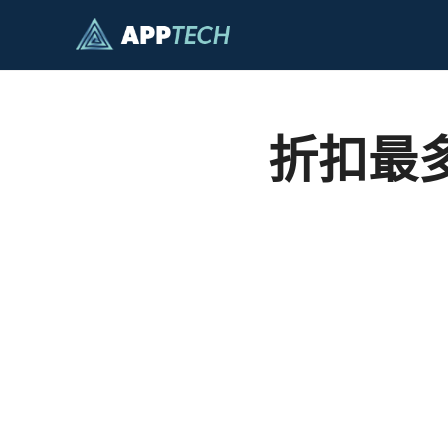
跳
至
内
容
折扣最