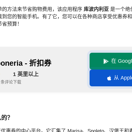
单的方法来节省购物费用，该应用程序
库波内利亚
是一个绝佳
载到您的智能手机。有了它，您可以在各种商店享受优惠券
节省预算！
在 Goog
oneria - 折扣券
1 英里以上
从 Appl
7 条评论
下载
什么的？
消费者优惠券的中心平台。它汇集了 Marisa、Spoleto、汉堡