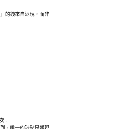
取」的錢來自返現，而非
萬次
.
提到，唯一的缺點是返現