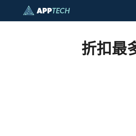
跳
至
內
容
折扣最