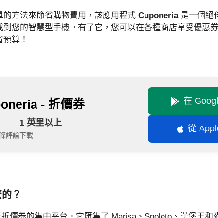
單的方法來節省購物費用，該應用程式
Cuponeria
是一個絕佳
載到您的智慧型手機。有了它，您可以在各種商店享受優惠
省預算！
在 Goog
oneria - 折價券
1 英里以上
從 Appl
47條評論
下載
什麼的？
消費者折價券的集中平台。它匯集了 Marisa、Spoleto、漢堡