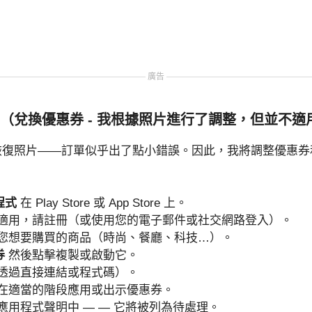
廣告
（兌換優惠券 - 我根據照片進行了調整，但並不適
a 無法恢復照片——訂單似乎出了點小錯誤。因此，我將調整優惠
：
程式
在 Play Store 或 App Store 上。
適用，請註冊（或使用您的電子郵件或社交網路登入）。
您想要購買的商品（時尚、餐廳、科技…）。
券
然後點擊複製或啟動它。
透過直接連結或程式碼）。
在適當的階段應用或出示優惠券。
應用程式聲明中 — — 它將被列為待處理。