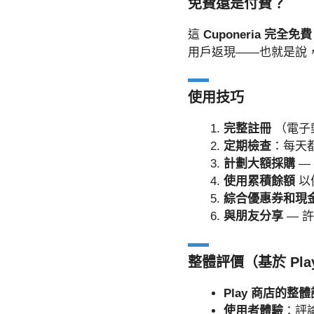
免費還是付費？
這
Cuponeria 完全免費
用戶返現——也就是說
使用技巧
完整註冊
（電子
定期檢查
：每天
計劃大額採購
—
使用累積餘額
以
綜合優惠券和現
與朋友分享
— 
整體評價（基於 Play
Play 商店的整
使用者體驗
：評