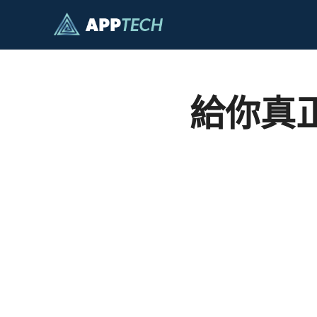
跳
至
內
容
給你真