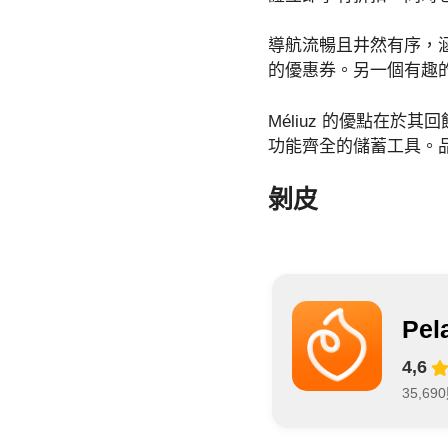
導航流暢且井然有序，
的優惠券。另一個有趣
Méliuz 的優點在
功能齊全的儲蓄工具。品
剝皮
Pe
4,6
35,6