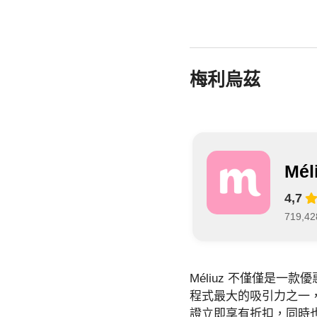
梅利烏茲
Mé
4,7
719,
Méliuz 不僅僅是
程式最大的吸引力之一
證立即享有折扣，同時