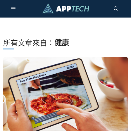
跳
選
至
內
容
單
健康
所有文章來自：