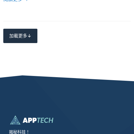
加載更多↓
揭秘科技！