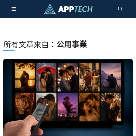
跳
選
至
內
容
單
公用事業
所有文章來自：