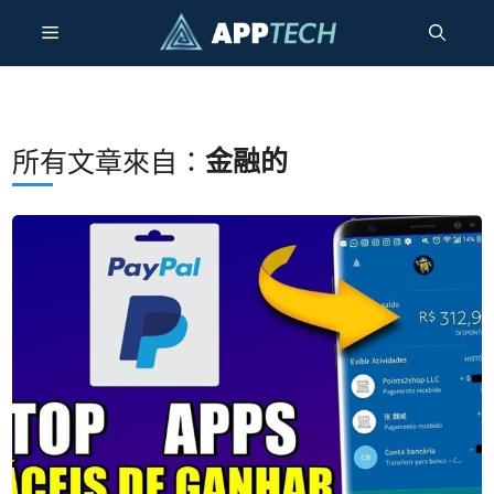
跳
選
至
內
容
單
金融的
所有文章來自：