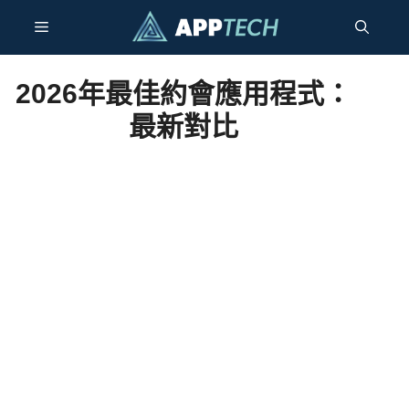
跳
選
至
內
容
單
2026年最佳約會應用程式：
最新對比