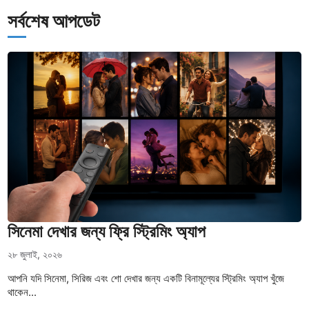
সর্বশেষ আপডেট
সিনেমা দেখার জন্য ফ্রি স্ট্রিমিং অ্যাপ
২৮ জুলাই, ২০২৬
আপনি যদি সিনেমা, সিরিজ এবং শো দেখার জন্য একটি বিনামূল্যের স্ট্রিমিং অ্যাপ খুঁজে
থাকেন...