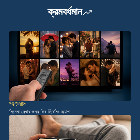
ক্রমবর্ধমান
ইউটিলিটিস
সিনেমা দেখার জন্য ফ্রি স্ট্রিমিং অ্যাপ