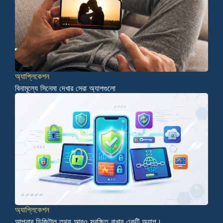
অ্যাপ্লিকেশন
বিনামূল্যে সিনেমা দেখার সেরা অ্যাপগুলো
অ্যাপ্লিকেশন
আপনার ডিজিটাল তথ্য আরও সুরক্ষিত রাখার একটি অ্যাপ।