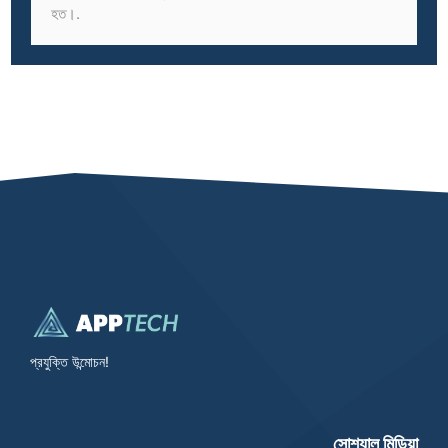
হত।.
প্রযুক্তি উন্মোচন!
সোশ্যাল মিডিয়া