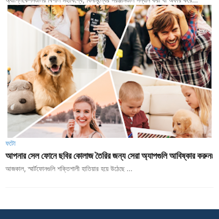
ফটো
আপনার সেল ফোনে ছবির কোলাজ তৈরির জন্য সেরা অ্যাপগুলি আবিষ্কার করুন৷
আজকাল, স্মার্টফোনগুলি শক্তিশালী হাতিয়ার হয়ে উঠেছে ...