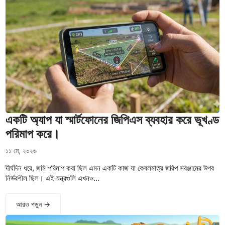
একটি অ্যাপ যা স্মার্টফোনের জিপিএস ব্যবহার করে ভূখণ্ড
পরিমাপ করে।
১১ মে, ২০২৬
দীর্ঘদিন ধরে, জমি পরিমাপ করা ছিল এমন একটি কাজ যা কেবলমাত্র জরিপ সরঞ্জামের উপর
নির্ভরশীল ছিল। এই যন্ত্রগুলি এখনও...
আরও পড়ুন →