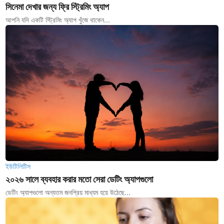
সিনেমা দেখার জন্য ফ্রি স্ট্রিমিং অ্যাপ
আপনি যদি একটি স্ট্রিমিং অ্যাপ খুঁজে থাকেন...
ইউটিলিটিস
২০২৬ সালে ব্যবহার করার মতো সেরা ডেটিং অ্যাপগুলো
ডেটিং অ্যাপগুলো অন্যতম জনপ্রিয় মাধ্যম হয়ে উঠেছে...