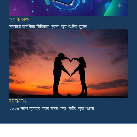
অ্যাপ্লিকেশন
সবচেয়ে জনপ্রিয় ডিজিটাল সুরক্ষা অ্যাপগুলির তুলনা
ইউটিলিটিস
২০২৬ সালে ব্যবহার করার মতো সেরা ডেটিং অ্যাপগুলো