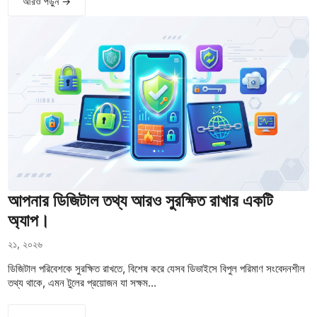
আরও পড়ুন →
আপনার ডিজিটাল তথ্য আরও সুরক্ষিত রাখার একটি
অ্যাপ।
২১, ২০২৬
ডিজিটাল পরিবেশকে সুরক্ষিত রাখতে, বিশেষ করে যেসব ডিভাইসে বিপুল পরিমাণ সংবেদনশীল
তথ্য থাকে, এমন টুলের প্রয়োজন যা সক্ষম...