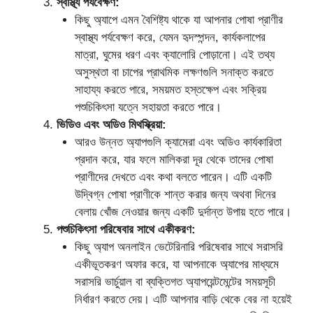
স্বাস্থ্য পর্যবেক্ষণ:
কিছু অ্যাপে এমন বৈশিষ্ট্য থাকে যা আপনার পোষা প্রাণীর
স্বাস্থ্য পর্যবেক্ষণ করে, যেমন হৃদস্পন্দন, কার্যকলাপের
মাত্রা, ঘুমের ধরণ এবং ক্যালোরি পোড়ানো। এই তথ্য
অসুস্থতা বা চাপের প্রাথমিক লক্ষণগুলি সনাক্ত করতে
সাহায্য করতে পারে, সময়মত হস্তক্ষেপ এবং সক্রিয়
পশুচিকিৎসা যত্নে সহায়তা করতে পারে।
ভিডিও এবং অডিও মিথস্ক্রিয়া:
আরও উন্নত অ্যাপগুলি ক্যামেরা এবং অডিও কার্যকারিতা
প্রদান করে, যার ফলে মালিকরা দূর থেকে তাদের পোষা
প্রাণীদের দেখতে এবং কথা বলতে পারেন। এটি একটি
উদ্বিগ্ন পোষা প্রাণীকে শান্ত করার জন্য অথবা দিনের
বেলায় খোঁজ নেওয়ার জন্য একটি দুর্দান্ত উপায় হতে পারে।
পশুচিকিৎসা পরিষেবার সাথে একীকরণ:
কিছু অ্যাপ অনলাইন ভেটেরিনারি পরিষেবার সাথে সরাসরি
একীভূতকরণ অফার করে, যা আপনাকে অ্যাপের মাধ্যমে
সরাসরি ভার্চুয়াল বা ব্যক্তিগত অ্যাপয়েন্টমেন্টের সময়সূচী
নির্ধারণ করতে দেয়। এটি আপনার বাড়ি থেকে বের না হয়েই