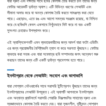
যারা দ্রুত এবং দক্ষতার সাথে ছবির কোলাজ তৈরি করতে চান তাদের জন্য
ফোটার আরেকটি দুর্দান্ত অ্যাপ। এটি বিভিন্ন ধরণের লেআউট এবং
সীমানা অফার করে যা অনন্য কোলাজ তৈরি করতে সামঞ্জস্য করা যেতে
পারে। এছাড়াও, এতে রঙ এবং আলো সমন্বয় সরঞ্জাম রয়েছে, যা নিশ্চিত
করে যে ছবিগুলি কেবল একসাথে নিখুঁতভাবে ফিট করে না বরং একটি
সুসংগত চেহারাও উপস্থাপন করে।
এই অ্যাপ্লিকেশনটি এমন ব্যবহারকারীদের জন্য আদর্শ যারা ফটো এডিটিং
এর জন্য প্রয়োজনীয় বৈশিষ্ট্যগুলি ত্যাগ না করে সরলতা খুঁজছেন। ফোটার
ব্যবহার করা সহজ এবং যারা সবেমাত্র ছবি সম্পাদনার জগৎ অন্বেষণ শুরু
করছেন তাদের জন্য এটি একটি দুর্দান্ত প্রবেশপথ হতে পারে।
ইনস্টাগ্রাম থেকে লেআউট: সংযোগ এবং ভাগাভাগি
যারা সোশ্যাল নেটওয়ার্কের সাথে সরাসরি ইন্টিগ্রেশন খুঁজছেন তাদের জন্য
ইনস্টাগ্রামের লেআউট উপযুক্ত। এই অ্যাপটি আপনাকে ইনস্টাগ্রাম
এবং অন্যান্য প্ল্যাটফর্মে সরাসরি শেয়ারিং বিকল্পগুলির সাহায্যে দ্রুত এবং
স্বজ্ঞাতভাবে কোলাজ তৈরি করতে দেয়। যারা সৃজনশীল, দৃষ্টিনন্দন সোশ্যাল