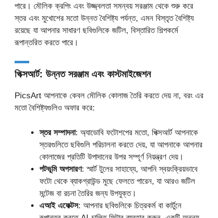
পারে। মৌলিক ক্রপিং এবং উজ্জ্বলতা সমন্বয় সরঞ্জাম থেকে শুরু করে
স্তর এবং মুখোশের মতো উন্নত বৈশিষ্ট্য পর্যন্ত, এমন বিস্তৃত বৈশিষ্ট্য
রয়েছে যা আপনার সাধারণ ছবিগুলিকে জটিল, বিস্তারিত শিল্পকর্মে
রূপান্তরিত করতে পারে।
পিক্সআর্ট: উন্নত সরঞ্জাম এবং কাস্টমাইজেশন
PicsArt আপনাকে কেবল মৌলিক কোলাজ তৈরি করতে দেয় না, বরং এর
মতো বৈশিষ্ট্যগুলিও অফার করে:
স্তর সম্পাদনা
: অ্যাডোবি ফটোশপের মতো, পিক্সআর্ট আপনাকে
স্তরগুলিতে ছবিগুলি পরিচালনা করতে দেয়, যা আপনাকে আপনার
কোলাজের প্রতিটি উপাদানের উপর সম্পূর্ণ নিয়ন্ত্রণ দেয়।
পটভূমি অপসারণ
: স্মার্ট টুলের সাহায্যে, আপনি স্বয়ংক্রিয়ভাবে
ফটো থেকে ব্যাকগ্রাউন্ড মুছে ফেলতে পারেন, যা আরও জটিল
মন্টেজ বা রচনা তৈরির জন্য উপযুক্ত।
এআই এফেক্টস
: আপনার ছবিগুলিকে চিত্রকর্ম বা কার্টুনে
রূপান্তর করতে AI-চালিত ফিল্টার ব্যবহার করুন, একটি অনন্য