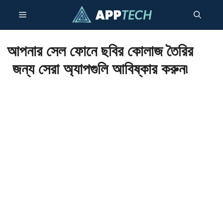
এড়িেয়
মেন্যু
লেখায়
যান
আপনার সেল ফোনে ছবির কোলাজ তৈরির
জন্য সেরা অ্যাপগুলি আবিষ্কার করুন৷