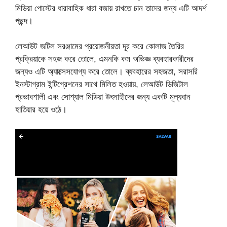
মিডিয়া পোস্টের ধারাবাহিক ধারা বজায় রাখতে চান তাদের জন্য এটি আদর্শ
পছন্দ।
লেআউট জটিল সরঞ্জামের প্রয়োজনীয়তা দূর করে কোলাজ তৈরির
প্রক্রিয়াকে সহজ করে তোলে, এমনকি কম অভিজ্ঞ ব্যবহারকারীদের
জন্যও এটি অ্যাক্সেসযোগ্য করে তোলে। ব্যবহারের সহজতা, সরাসরি
ইনস্টাগ্রাম ইন্টিগ্রেশনের সাথে মিলিত হওয়ায়, লেআউট ডিজিটাল
প্রভাবশালী এবং সোশ্যাল মিডিয়া উৎসাহীদের জন্য একটি মূল্যবান
হাতিয়ার হয়ে ওঠে।