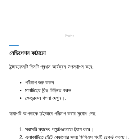
বিজ্ঞাপন
নেভিগেশন কাঠামো
ইন্টারফেসটি তিনটি প্রধান কার্যক্রম উপস্থাপন করে:
পরিমাপ শুরু করুন
মানচিত্রে বিন্দু চিহ্নিত করুন
ক্ষেত্রফল গণনা দেখুন।.
অ্যাপটি আপনাকে দুইভাবে পরিমাপ করার সুযোগ দেয়:
সরাসরি ম্যাপের পয়েন্টগুলোতে ট্যাপ করে।
এলাকাটিতে হেঁটে বেড়ানোর সময় জিপিএস পথটি রেকর্ড করছে।.