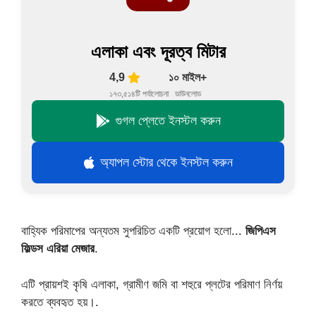
এলাকা এবং দূরত্ব মিটার
4,9
১০ মাইল+
১৭৩,৫১৪টি পর্যালোচনা
ডাউনলোড
গুগল প্লেতে ইনস্টল করুন
অ্যাপল স্টোর থেকে ইনস্টল করুন
বাহ্যিক পরিমাপের অন্যতম সুপরিচিত একটি প্রয়োগ হলো...
জিপিএস
ফিল্ডস এরিয়া মেজার
.
এটি প্রায়শই কৃষি এলাকা, গ্রামীণ জমি বা শহুরে প্লটের পরিমাণ নির্ণয়
করতে ব্যবহৃত হয়।.