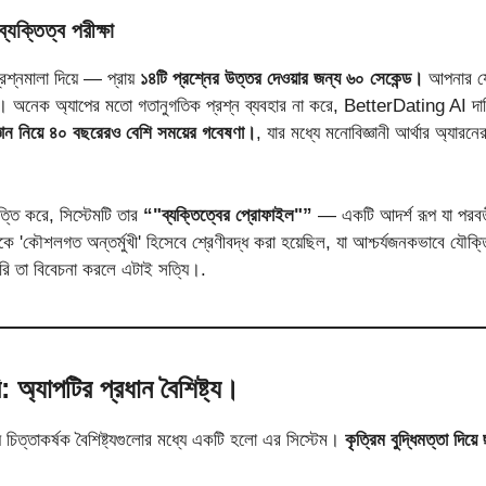
যক্তিত্ব পরীক্ষা
্রশ্নমালা দিয়ে — প্রায়
১৪টি প্রশ্নের উত্তর দেওয়ার জন্য ৬০ সেকেন্ড।
আপনার যোগ
পর্কে। অনেক অ্যাপের মতো গতানুগতিক প্রশ্ন ব্যবহার না করে, BetterDating AI দা
ঞান নিয়ে ৪০ বছরেরও বেশি সময়ের গবেষণা।
, যার মধ্যে মনোবিজ্ঞানী আর্থার অ্যারনের
িত্তি করে, সিস্টেমটি তার
“"ব্যক্তিত্বের প্রোফাইল"”
— একটি আদর্শ রূপ যা পরবর্ত
ে 'কৌশলগত অন্তর্মুখী' হিসেবে শ্রেণীবদ্ধ করা হয়েছিল, যা আশ্চর্যজনকভাবে যৌক
রি তা বিবেচনা করলে এটাই সত্যি।.
অ্যাপটির প্রধান বৈশিষ্ট্য।
িত্তাকর্ষক বৈশিষ্ট্যগুলোর মধ্যে একটি হলো এর সিস্টেম।
কৃত্রিম বুদ্ধিমত্তা দিয়