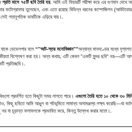
েন
প্রতি মাসে ৭৫টি ছবি তৈরি হয়
. আমি এই ফিচারটি পরীক্ষা করে এর গুণমান দেখে অ
ার ফটোগ্রাফার তুলেছেন, এবং এতে রয়েছে বিভিন্ন ধরনের কম্পোজিশন (আউটডোর, স
সেই গতানুগতিক ভাবটিকে এড়িয়ে যায়।.
রে যাকে ডেভেলপার বলে
“"আট-স্তর মনোবিজ্ঞান"”
অন্যান্য মানদণ্ডের মধ্যে দৃশ্যগত
্বকীয়তা বিশ্লেষণ করা হয়। অন্য কথায়, এটি কেবল "একটি সুন্দর ছবি" নয়—এটি আপনার
টি প্রতিচ্ছবি।.
ছবিগুলো প্রদর্শিত হতে কিছুটা সময় লাগতে পারে।
এগুলো তৈরি হতে ১০ থেকে ৩০ মিন
ও, কিছু ছবিতে আমি আঙুল বা পটভূমিতে সামান্য অসামঞ্জস্য লক্ষ্য করেছি—যা বর
নয় যা চূড়ান্ত ফলাফলকে প্রভাবিত করে, কিন্তু উল্লেখ করার মতো।.