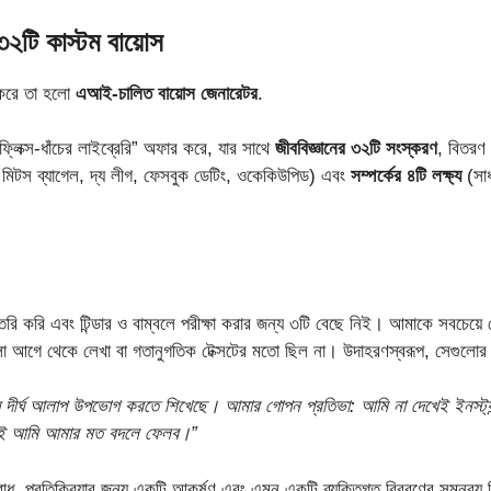
৩২টি কাস্টম বায়োস
ষণ করে তা হলো
এআই-চালিত বায়োস জেনারেটর
.
িক্স-ধাঁচের লাইব্রেরি” অফার করে, যার সাথে
জীববিজ্ঞানের ৩২টি সংস্করণ
, বিতরণ
কফি মিটস ব্যাগেল, দ্য লীগ, ফেসবুক ডেটিং, ওকেকিউপিড) এবং
সম্পর্কের ৪টি লক্ষ্য
(সাধ
 তৈরি করি এবং টিন্ডার ও বাম্বলে পরীক্ষা করার জন্য ৩টি বেছে নিই। আমাকে সবচেয়
ুলো আগে থেকে লেখা বা গতানুগতিক টেক্সটের মতো ছিল না। উদাহরণস্বরূপ, সেগুলোর
যে দীর্ঘ আলাপ উপভোগ করতে শিখেছে। আমার গোপন প্রতিভা: আমি না দেখেই ইনস্ট্যা
লেই আমি আমার মত বদলে ফেলব।”
ধ, প্রতিক্রিয়ার জন্য একটি আকর্ষণ এবং এমন একটি ব্যক্তিগত বিবরণের সমন্বয়