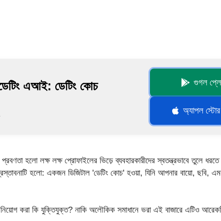
গুগল প্ল
রডেটিং এআই: ডেটিং কোচ
অ্যাপল স্টো
ড
রবণতা হলো লক্ষ লক্ষ প্রোফাইলের ভিড়ে ব্যবহারকারীদের স্বতন্ত্রভাবে তুলে ধরতে কৃ
রস্তাবনাটি হলো: একজন ডিজিটাল 'ডেটিং কোচ' হওয়া, যিনি আপনার বায়ো, ছবি,
নিয়োগ করা কি যুক্তিযুক্ত? নাকি অলৌকিক সমাধানে ভরা এই বাজারে এটিও আরেকটি 