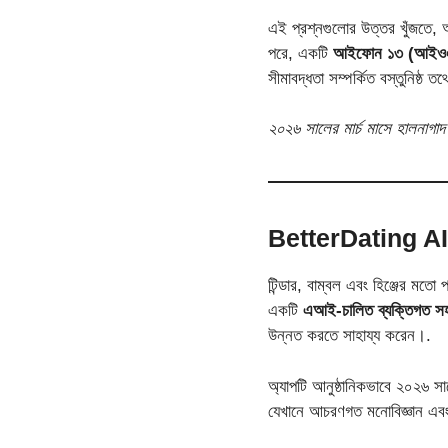
এই প্রশ্নগুলোর উত্তর খুঁজতে
পরে, একটি
আইফোন ১৩ (আইওএ
সীমাবদ্ধতা সম্পর্কিত বস্তুনিষ্ঠ 
২০২৬ সালের মার্চ মাসে হালনাগা
BetterDating AI ক
টিন্ডার, বাম্বল এবং হিঞ্জের মত
একটি
এআই-চালিত ব্যক্তিগত স
উন্নত করতে সাহায্য করেন।.
অ্যাপটি আনুষ্ঠানিকভাবে ২০২৬ সা
যেখানে আচরণগত মনোবিজ্ঞান এব