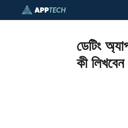
এড়িেয়
লেখায়
যান
ডেটিং অ্য
কী লিখবেন