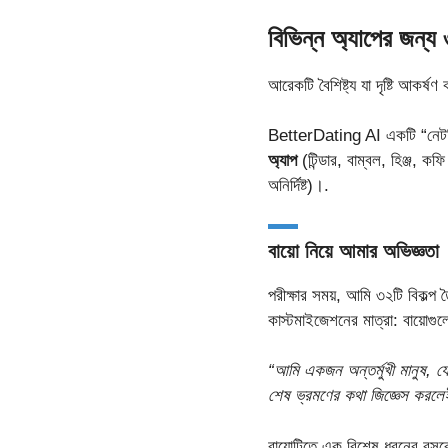
বিভিন্ন অ্যাপের জন্য 
আরেকটি বৈশিষ্ট্য যা দৃষ্টি আকর্
BetterDating AI একটি “নেটফ্ল
অ্যাপ
(টিন্ডার, বাম্বল, হিঞ্জ, 
অনির্দিষ্ট)।.
বায়ো নিয়ে আমার অভিজ্ঞতা
পরীক্ষার সময়, আমি ৩২টি বিকল্প
কাস্টমাইজেশনের মাত্রা: বায়োগ
“আমি একজন অন্তর্মুখী মানুষ, 
শেষ ভ্রমণের কথা জিজ্ঞেস কর
বায়োটিতে এক বিশেষ ধরনের রসবো