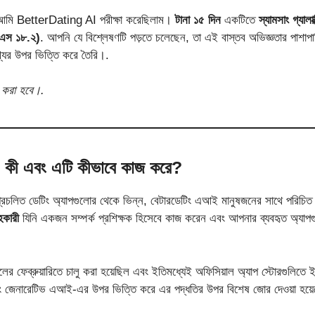
, আমি BetterDating AI পরীক্ষা করেছিলাম।
টানা ১৫ দিন
একটিতে
স্যামসাং গ্যালা
স ১৮.২)
. আপনি যে বিশ্লেষণটি পড়তে চলেছেন, তা এই বাস্তব অভিজ্ঞতার পাশাপাশি ম
তথ্যের উপর ভিত্তি করে তৈরি।.
দ করা হবে।.
ী এবং এটি কীভাবে কাজ করে?
ো প্রচলিত ডেটিং অ্যাপগুলোর থেকে ভিন্ন, বেটারডেটিং এআই মানুষজনের সাথে পরিচিত হ
হকারী
যিনি একজন সম্পর্ক প্রশিক্ষক হিসেবে কাজ করেন এবং আপনার ব্যবহৃত অ্য
লের ফেব্রুয়ারিতে চালু করা হয়েছিল এবং ইতিমধ্যেই অফিসিয়াল অ্যাপ স্টোরগুলিতে 
ং জেনারেটিভ এআই-এর উপর ভিত্তি করে এর পদ্ধতির উপর বিশেষ জোর দেওয়া হয়