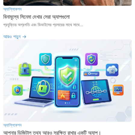
অ্যাপ্লিকেশন
বিনামূল্যে সিনেমা দেখার সেরা অ্যাপগুলো
প্রযুক্তির অগ্রগতি এবং ডিভাইসের প্রসারের সাথে সাথে...
আরও পড়ুন →
অ্যাপ্লিকেশন
আপনার ডিজিটাল তথ্য আরও সুরক্ষিত রাখার একটি অ্যাপ।