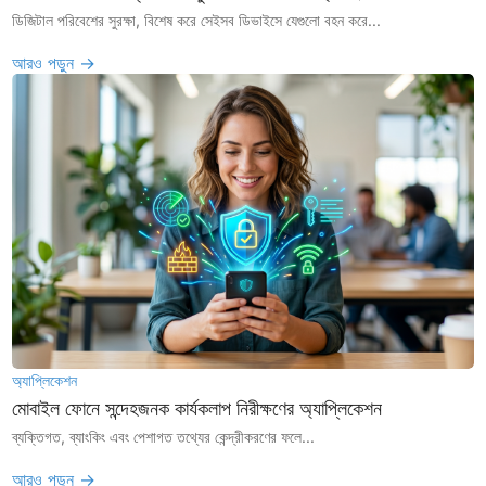
ডিজিটাল পরিবেশের সুরক্ষা, বিশেষ করে সেইসব ডিভাইসে যেগুলো বহন করে...
আরও পড়ুন →
অ্যাপ্লিকেশন
মোবাইল ফোনে সন্দেহজনক কার্যকলাপ নিরীক্ষণের অ্যাপ্লিকেশন
ব্যক্তিগত, ব্যাংকিং এবং পেশাগত তথ্যের কেন্দ্রীকরণের ফলে...
আরও পড়ুন →