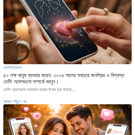
অ্যাপ্লিকেশন
৫০ লক্ষ মানুষ ব্যবহার করেন: ২০২৬ সালের সবচেয়ে জনপ্রিয় ও বিশ্বস্ত
ডেটিং অ্যাপগুলো সম্পর্কে জানুন।
ডেটিং অ্যাপগুলো অন্যতম প্রধান উপায় হয়ে উঠেছে...
আরও পড়ুন →