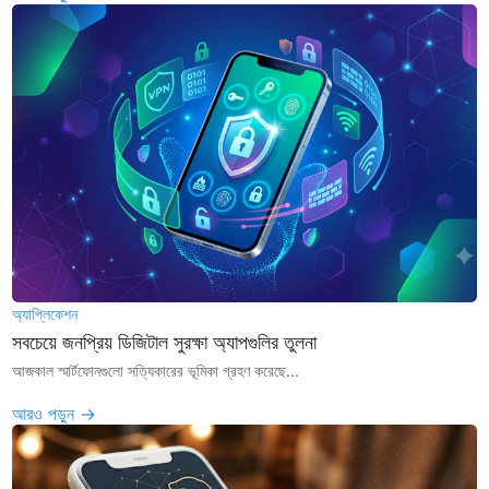
অ্যাপ্লিকেশন
সবচেয়ে জনপ্রিয় ডিজিটাল সুরক্ষা অ্যাপগুলির তুলনা
আজকাল স্মার্টফোনগুলো সত্যিকারের ভূমিকা গ্রহণ করেছে...
আরও পড়ুন →