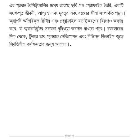
এর প্রধান বৈশিষ্ট্যগুলির মধ্যে রয়েছে ছবি সহ প্রোফাইল তৈরি, একটি
সংক্ষিপ্ত জীবনী, আগ্রহ এবং দূরত্ব এবং বয়সের সীমা সম্পর্কিত পছন্দ।
অ্যাপটি অতিরিক্ত ফিল্টার এবং প্রোফাইল যাচাইকরণের বিকল্পও অফার
করে, যা অ্যাকাউন্টের সত্যতা বৃদ্ধিতে অবদান রাখতে পারে। ব্যবহারের
দিক থেকে, টিন্ডার তার স্বজ্ঞাত নেভিগেশন এবং বিভিন্ন ডিভাইস জুড়ে
স্থিতিশীল কর্মক্ষমতার জন্য আলাদা।.
বিজ্ঞাপন