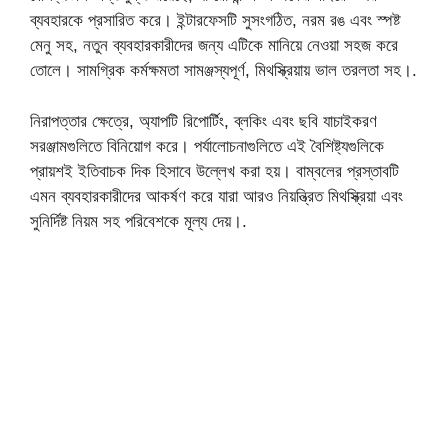
ব্যবহারকে প্রসারিত করে। ইন্টারফেসটি সুসংগঠিত, নরম রঙ এবং স্পষ্ট
মেনু সহ, নতুন ব্যবহারকারীদের জন্য এটিকে মানিয়ে নেওয়া সহজ করে
তোলে। সামগ্রিক কর্মক্ষমতা সামঞ্জস্যপূর্ণ, মিথস্ক্রিয়ায় ভাল তরলতা সহ।.
নিরাপত্তার ক্ষেত্রে, অ্যাপটি রিপোর্টিং, ব্লকিং এবং ছবি যাচাইকরণ
সরঞ্জামগুলিতে বিনিয়োগ করে। পর্যালোচনাগুলিতে এই বৈশিষ্ট্যগুলিকে
প্রায়শই ইতিবাচক দিক হিসাবে উল্লেখ করা হয়। বাম্বলের প্রস্তাবটি
এমন ব্যবহারকারীদের আকর্ষণ করে যারা আরও নিয়ন্ত্রিত মিথস্ক্রিয়া এবং
সুনির্দিষ্ট নিয়ম সহ পরিবেশকে মূল্য দেয়।.