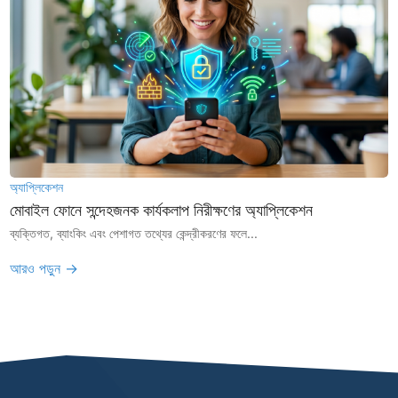
অ্যাপ্লিকেশন
মোবাইল ফোনে সন্দেহজনক কার্যকলাপ নিরীক্ষণের অ্যাপ্লিকেশন
ব্যক্তিগত, ব্যাংকিং এবং পেশাগত তথ্যের কেন্দ্রীকরণের ফলে...
আরও পড়ুন →