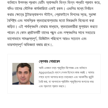
বর্তমানে উপলব্ধ প্রধান ডেটিং অ্যাপগুলি ভিন্ন ভিন্ন পদ্ধতি প্রদান করে,
যদিও তাদের মৌলিক কার্যকারিতা একই রকম। এগুলির মধ্যে নির্বাচন
করার ক্ষেত্রে ইন্টারঅ্যাকশন স্টাইল, প্রোফাইলে বিশদের স্তর, সুরক্ষা
বৈশিষ্ট্য এবং সামগ্রিক ব্যবহারযোগ্যতার মতো বিষয়গুলি বিবেচনা করা
জড়িত। এই পার্থক্যগুলি বোঝার মাধ্যমে, ব্যবহারকারীরা মূল্যায়ন করতে
পারেন যে কোন প্ল্যাটফর্মটি তাদের পছন্দ এবং লক্ষ্যগুলির সাথে সবচেয়ে
ভালোভাবে সামঞ্জস্যপূর্ণ, ডিজিটাল পরিবেশে আরও সচেতন এবং
ভারসাম্যপূর্ণ অভিজ্ঞতা বজায় রাখে।.
ক্লেবার সোয়ারেস
আমি একজন তথ্য প্রযুক্তি বিশেষজ্ঞ এবং বর্তমানে
Appsntech ব্লগে লেখক হিসেবে কাজ করছি। আমার
লক্ষ্য হলো আপনার জন্য তথ্যবহুল এবং আকর্ষণীয় কন্টেন্ট
তৈরি করা, যা আপনাকে প্রতিদিন প্রযুক্তিগত জগতের খবর
এবং প্রবণতা প্রদান করবে।