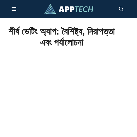
এড়িেয়
মেন্যু
লেখায়
যান
শীর্ষ ডেটিং অ্যাপ: বৈশিষ্ট্য, নিরাপত্তা
এবং পর্যালোচনা