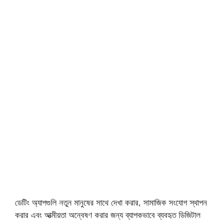
ডেটিং অ্যাপগুলি নতুন মানুষের সাথে দেখা করার, সামাজিক সংযোগ স্থাপন
করার এবং আত্মীয়তা অন্বেষণ করার জন্য ব্যাপকভাবে ব্যবহৃত ডিজিটাল