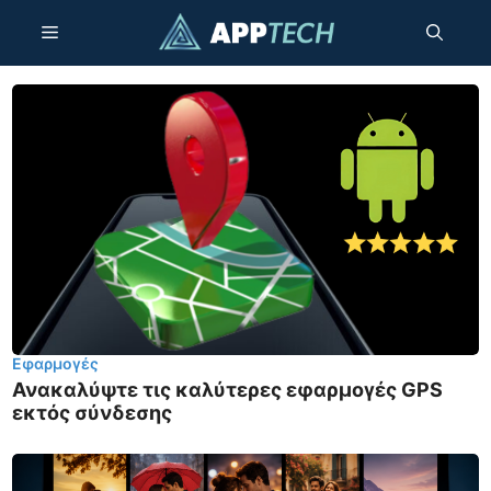
Μετάβαση
Μενού
σε
περιεχόμενο
Εφαρμογές
Ανακαλύψτε τις καλύτερες εφαρμογές GPS
εκτός σύνδεσης