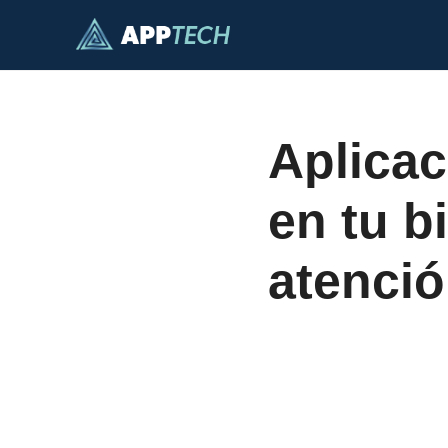
Saltar
al
contenido
Aplicac
en tu b
atenci