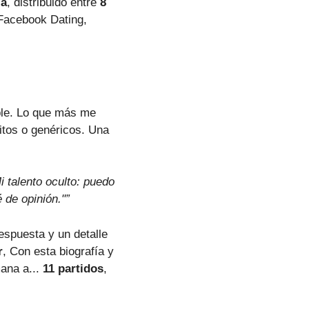
ía
, distribuido entre
8
Facebook Dating,
ble. Lo que más me
ritos o genéricos. Una
i talento oculto: puedo
 de opinión."”
espuesta y un detalle
r
, Con esta biografía y
ana a...
11 partidos
,