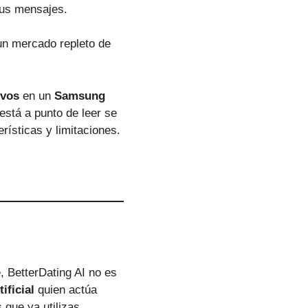
 tus mensajes.
un mercado repleto de
ivos
en un
Samsung
 está a punto de leer se
rísticas y limitaciones.
, BetterDating AI no es
ificial
quien actúa
que ya utilizas.