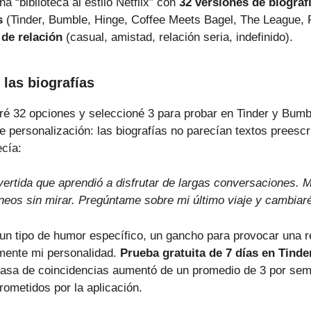
a “biblioteca al estilo Netflix” con
32 versiones de biograf
s
(Tinder, Bumble, Hinge, Coffee Meets Bagel, The League, 
 de relación
(casual, amistad, relación seria, indefinido).
 las biografías
eré 32 opciones y seleccioné 3 para probar en Tinder y Bum
de personalización: las biografías no parecían textos preesc
ecía:
ertida que aprendió a disfrutar de largas conversaciones. M
áneos sin mirar. Pregúntame sobre mi último viaje y cambiaré
un tipo de humor específico, un gancho para provocar una r
elmente mi personalidad.
Prueba gratuita de 7 días en Tinde
 tasa de coincidencias aumentó de un promedio de 3 por sem
rometidos por la aplicación.