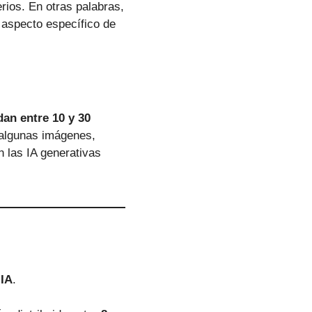
terios. En otras palabras,
 aspecto específico de
dan entre 10 y 30
 algunas imágenes,
 las IA generativas
 IA
.