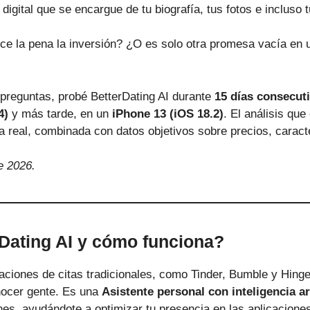
 digital que se encargue de tu biografía, tus fotos e incluso
e la pena la inversión? ¿O es solo otra promesa vacía en 
preguntas, probé BetterDating AI durante
15 días consecut
4)
y más tarde, en un
iPhone 13 (iOS 18.2)
. El análisis que
a real, combinada con datos objetivos sobre precios, caracte
e 2026.
Dating AI y cómo funciona?
caciones de citas tradicionales, como Tinder, Bumble y Hinge
nocer gente. Es una
Asistente personal con inteligencia art
es, ayudándote a optimizar tu presencia en las aplicaciones 