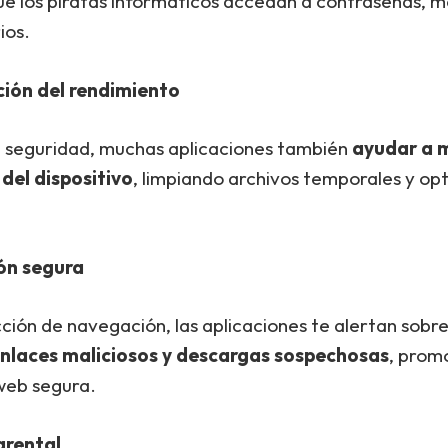
ue los piratas informáticos accedan a contraseñas, m
ios.
ión del rendimiento
 seguridad, muchas aplicaciones también
ayudar a m
del dispositivo
, limpiando archivos temporales y op
ón segura
ción de navegación, las aplicaciones te alertan sobr
enlaces maliciosos y descargas sospechosas
, prom
web segura.
arental