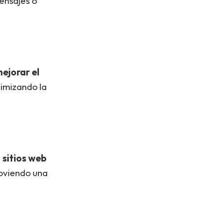
ensajes o
ejorar el
timizando la
e
sitios web
oviendo una