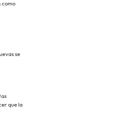
as como
nuevas se
tas
er que la