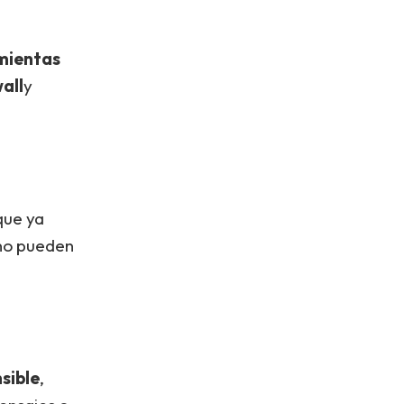
mientas
all
y
ue ya
 no pueden
sible
,