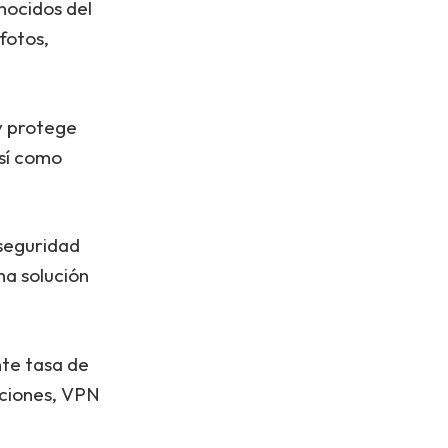
nocidos del
fotos,
y protege
así como
 seguridad
na solución
nte tasa de
aciones, VPN