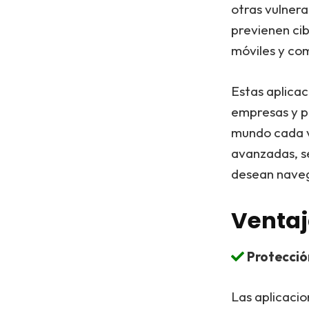
otras vulnera
previenen cib
móviles y co
Estas aplicac
empresas y p
mundo cada v
avanzadas, s
desean naveg
Ventaj
Protecció
Las aplicacio