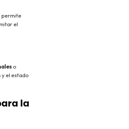
 permite
mitar el
nales
o
y el estado
ara la