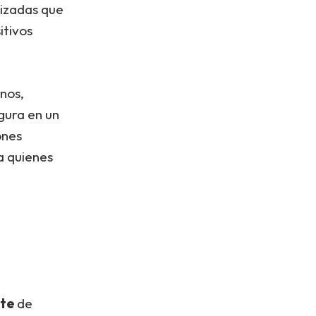
lizadas que
itivos
anos,
gura en un
ones
a quienes
te
de