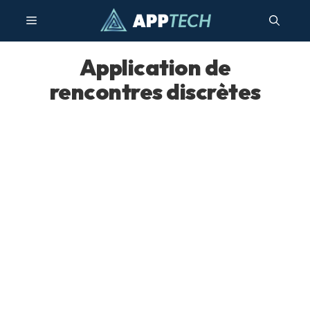
Passer
Menu
au
contenu
Application de
rencontres discrètes