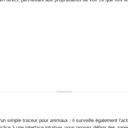
Annonces
'un simple traceur pour animaux ; il surveille également l'act
râce à une interface intuitive, vous pouvez définir des zone