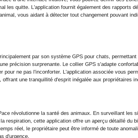
al les quitte. L'application fournit également des rapports dét
nimal, vous aidant à détecter tout changement pouvant ind
rincipalement par son système GPS pour chats, permettant 
c une précision surprenante. Le collier GPS s'adapte confort
r pour ne pas l'inconforter. L'application associée vous perm
 offrant une tranquillité d'esprit inégalée aux propriétaires in
etPace révolutionne la santé des animaux. En surveillant les s
la respiration, cette application offre un aperçu détaillé du b
emps réel, le propriétaire peut être informé de toute anomal
as d'urgence.