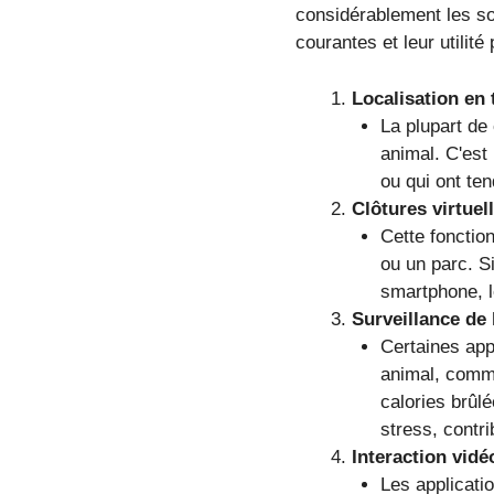
considérablement les soi
courantes et leur utilité 
Localisation en 
La plupart de 
animal. C'est
ou qui ont te
Clôtures virtuel
Cette fonctio
ou un parc. Si
smartphone, l
Surveillance de 
Certaines appl
animal, comme
calories brûl
stress, contri
Interaction vidé
Les applicati