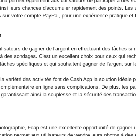
una permet également aux utilisateurs de participer à des s
insi leurs chances d'accumuler rapidement des points. L
s sur votre compte PayPal, pour une expérience pratique et f
h
lisateurs de gagner de l'argent en effectuant des tâches s
à des sondages. C'est un excellent choix pour ceux qui rech
âches spécifiques et qui souhaitent gagner de l'argent sur l
 la variété des activités font de Cash App la solution idéale 
omplémentaire en ligne sans complications. De plus, les pa
garantissant ainsi la souplesse et la sécurité des transactio
otographie, Foap est une excellente opportunité de gagner 
cation permet aux utilisateurs de vendre leurs photos à des 