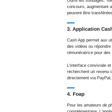
Outre les sondages, Tol
concours, augmentant a
peuvent être transférée
3.
Application Cas
Cash App permet aux uti
des vidéos ou répondre 
rémunératrice pour des t
L'interface conviviale et
recherchent un revenu c
directement via PayPal, 
4.
Foap
Pour les amateurs de ph
complémentaire. L'appli