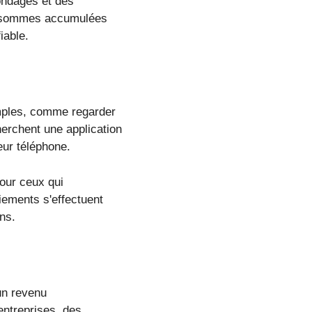
ondages et des
es sommes accumulées
iable.
imples, comme regarder
erchent une application
eur téléphone.
pour ceux qui
iements s'effectuent
ns.
un revenu
entreprises, des