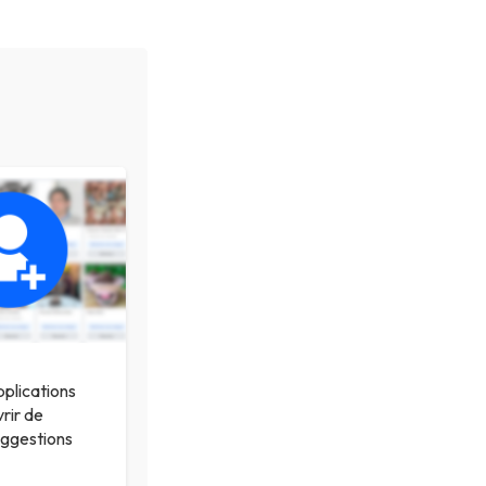
pplications
rir de
uggestions