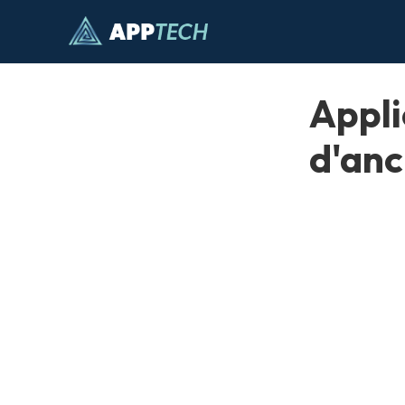
Passer
au
contenu
Appli
d'anc