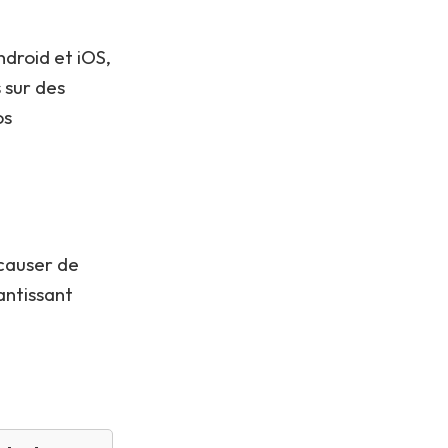
droid et iOS,
 sur des
os
causer de
antissant