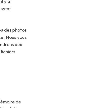
l y a
euvent
ou des photos
nce. Nous vous
ondrons aux
fichiers
mémoire de