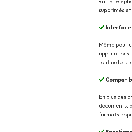
votre télépho
supprimés et
Interface 
Même pour ce
applications d
tout au long 
Compatibi
En plus des 
documents, d
formats popul
Fonctionne