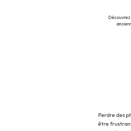
Découvrez l
ancienn
Perdre des p
être frustran