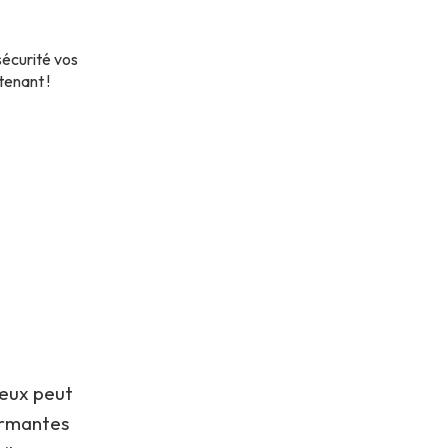
sécurité vos
tenant !
ieux peut
formantes