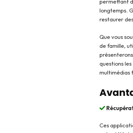
permettant de
longtemps. G
restaurer des
Que vous sou
de famille, u
présenterons
questions les
multimédias f
Avanta
Récupérati
Ces applicat