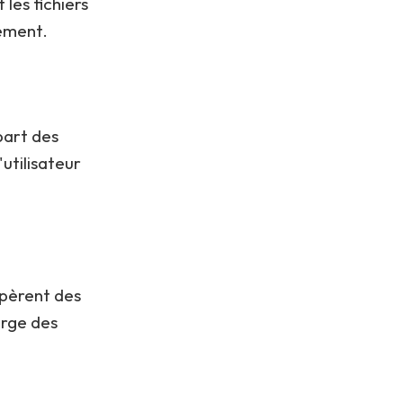
les fichiers
ement.
part des
'utilisateur
upèrent des
arge des