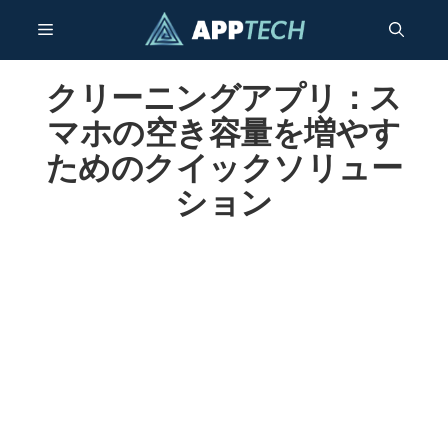
コ
メ
ン
テ
ン
クリーニングアプリ：ス
ニ
ツ
マホの空き容量を増やす
へ
ュ
ためのクイックソリュー
ス
キ
ション
ー
ッ
プ