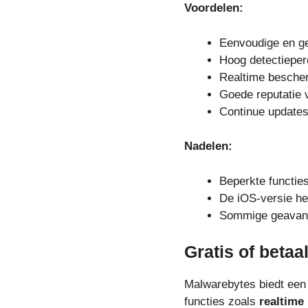
Voordelen:
Eenvoudige en ge
Hoog detectieper
Realtime bescher
Goede reputatie v
Continue updates
Nadelen:
Beperkte functies
De iOS-versie hee
Sommige geavance
Gratis of betaa
Malwarebytes biedt ee
functies zoals
realtime