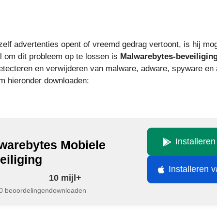
, zelf advertenties opent of vreemd gedrag vertoont, is hij mo
 om dit probleem op te lossen is
Malwarebytes-beveiligin
detecteren en verwijderen van malware, adware, spyware en a
em hieronder downloaden:
Installere
warebytes Mobiele
eiliging
Installeren 
10 mijl+
0 beoordelingen
downloaden