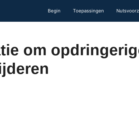
Begin
Toepassingen
Nutsvoorz
tie om opdringeri
ijderen