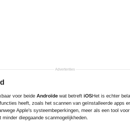
Advertenties
id
kbaar voor beide
Androïde
wat betreft
iOS
Het is echter bel
functies heeft, zoals het scannen van geïnstalleerde apps e
nwege Apple's systeembeperkingen, meer als een tool voor 
et minder diepgaande scanmogelijkheden.