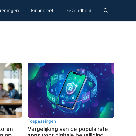
ieningen
Financieel
Gezondheid
Toepassingen
toren
Vergelijking van de populairste
en op
apps voor digitale beveiliging