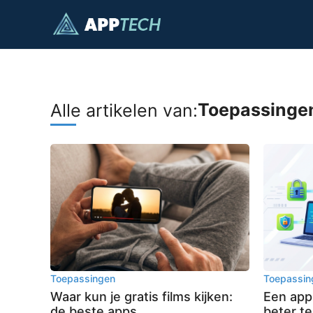
Ga
naar
de
inhoud
Toepassinge
Alle artikelen van:
Toepassingen
Toepassin
Waar kun je gratis films kijken:
Een app
de beste apps
beter te