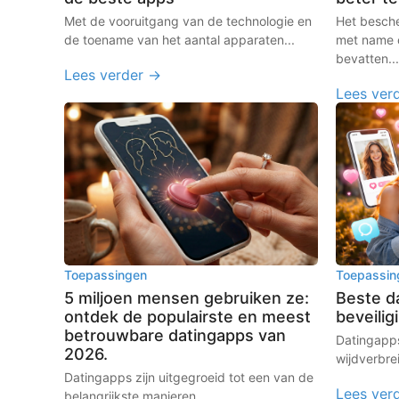
Met de vooruitgang van de technologie en
Het besche
de toename van het aantal apparaten...
met name 
bevatten...
Lees verder →
Lees ver
Toepassingen
Toepassin
5 miljoen mensen gebruiken ze:
Beste da
ontdek de populairste en meest
beveilig
betrouwbare datingapps van
Datingapps
2026.
wijdverbrei
Datingapps zijn uitgegroeid tot een van de
Lees ver
belangrijkste manieren...