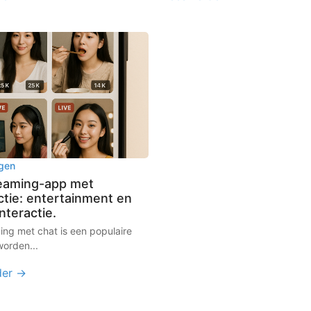
gen
reaming-app met
ctie: entertainment en
interactie.
ing met chat is een populaire
orden...
der →