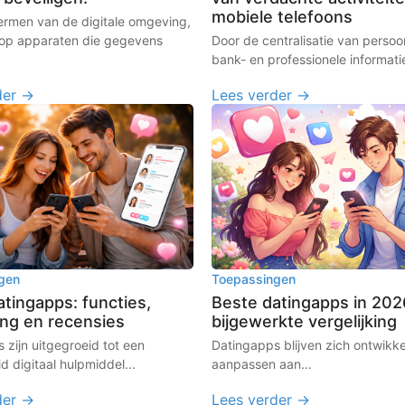
mobiele telefoons
rmen van de digitale omgeving,
op apparaten die gegevens
Door de centralisatie van persoon
bank- en professionele informatie 
der →
Lees verder →
gen
Toepassingen
tingapps: functies,
Beste datingapps in 202
ing en recensies
bijgewerkte vergelijking
 zijn uitgegroeid tot een
Datingapps blijven zich ontwikk
d digitaal hulpmiddel...
aanpassen aan...
der →
Lees verder →