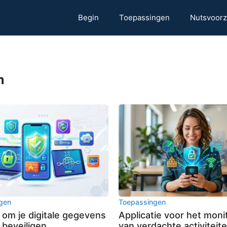
Begin
Toepassingen
Nutsvoorz
n
gen
Toepassingen
 om je digitale gegevens
Applicatie voor het moni
 beveiligen.
van verdachte activiteit