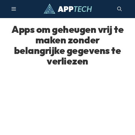
Ga
Menu
naar
de
inhoud
Apps om geheugen vrij te
maken zonder
belangrijke gegevens te
verliezen