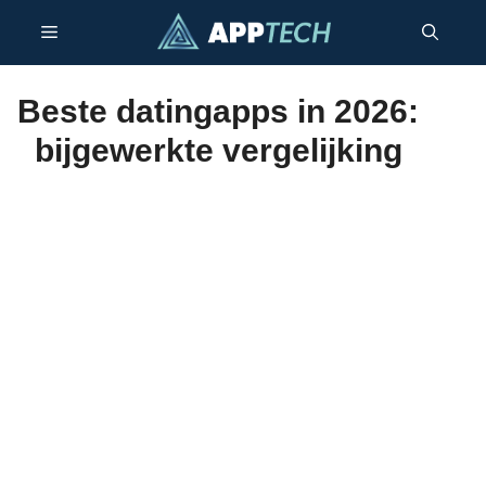
Ga
Menu
naar
de
inhoud
Beste datingapps in 2026:
bijgewerkte vergelijking