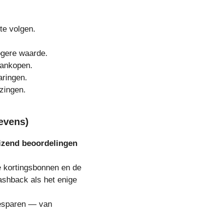
te volgen.
ogere waarde.
aankopen.
aringen.
zingen.
evens)
izend beoordelingen
 kortingsbonnen en de
ashback als het enige
 besparen — van