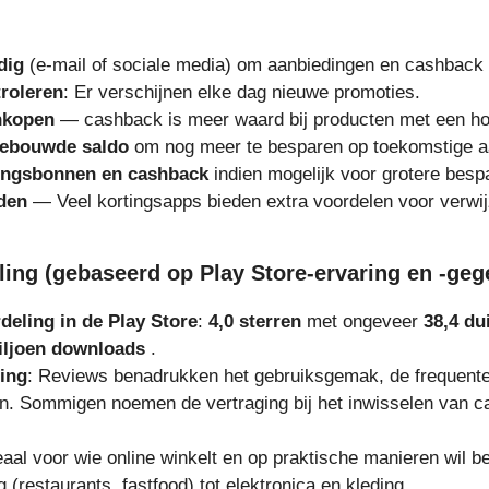
dig
(e-mail of sociale media) om aanbiedingen en cashback 
roleren
: Er verschijnen elke dag nieuwe promoties.
nkopen
— cashback is meer waard bij producten met een h
gebouwde saldo
om nog meer te besparen op toekomstige 
ingsbonnen en cashback
indien mogelijk voor grotere besp
den
— Veel kortingsapps bieden extra voordelen voor verwij
ing (gebaseerd op Play Store-ervaring en -geg
eling in de Play Store
:
4,0 sterren
met ongeveer
38,4 du
iljoen downloads
.
ing
: Reviews benadrukken het gebruiksgemak, de frequente
n. Sommigen noemen de vertraging bij het inwisselen van c
deaal voor wie online winkelt en op praktische manieren wil
g (restaurants, fastfood) tot elektronica en kleding.