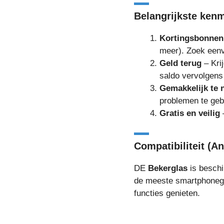
Belangrijkste ken
Kortingsbonnen
meer). Zoek eenv
Geld terug
– Kri
saldo vervolgens
Gemakkelijk te 
problemen te geb
Gratis en veilig
–
Compatibiliteit (A
DE
Bekerglas
is besch
de meeste smartphonege
functies genieten.