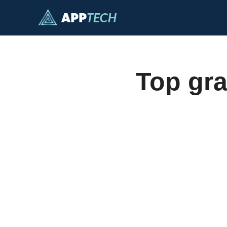
Ga
naar
de
inhoud
Top gra