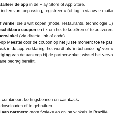
talleer de app
in de Play Store of App Store.
 indien van toepassing, registreer u (of log in via uw e-maila
f winkel
die u wilt kopen (mode, restaurants, technologie…)
eschikbare coupon
en tik om het te kopiëren of te activeren
nerwinkel
(via directe link of code).
oop
Meestal door de coupon op het juiste moment toe te pas
ack
in de app-verklaring: het wordt als 'in behandeling' verm
iging
van de aankoop bij de partnerwinkel; wissel het vervo
ane bedrag bereikt.
: combineert kortingsbonnen en cashback.
e downloaden of te gebruiken.
 aan partners
: grote fysieke en online winkels in Brazilië.