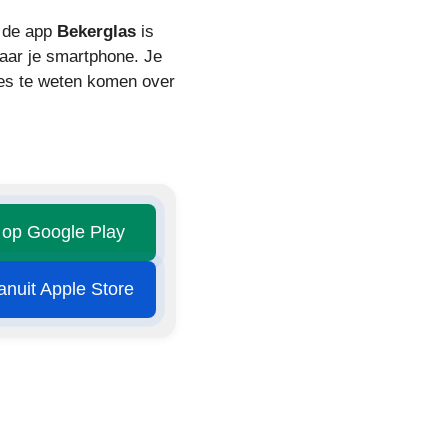
s de app
Bekerglas
is
naar je smartphone. Je
lles te weten komen over
n op Google Play
vanuit Apple Store