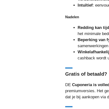
Intuïtief
: eenvou
Nadelen
Redding kan tij
het minimale bedr
Beperking van f
samenwerkingen z
Winkelafhankeli
cashback wordt u
Gratis of betaald?
DE
Cuponeria is volled
premiumversies. Het gel
dat je bij aankopen via 