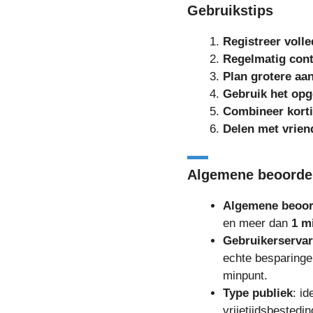
Gebruikstips
Registreer volle
Regelmatig cont
Plan grotere aa
Gebruik het op
Combineer kort
Delen met vrien
Algemene beoordel
Algemene beoord
en meer dan
1 m
Gebruikerservar
echte besparinge
minpunt.
Type publiek
: i
vrijetijdsbestedin