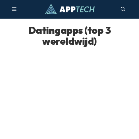
Ga
Menu
naar
de
inhoud
Datingapps (top 3
wereldwijd)