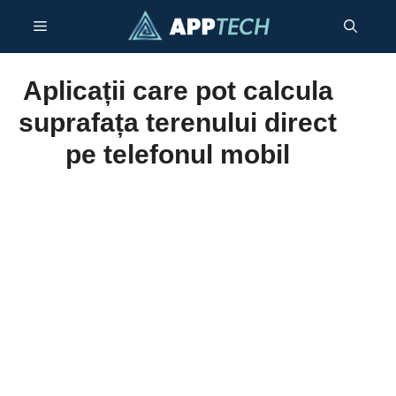
Sari
Meniu
la
conținut
Aplicații care pot calcula
suprafața terenului direct
pe telefonul mobil