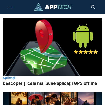
Sari
Meniu
la
conținut
Aplicații
Descoperiți cele mai bune aplicații GPS offline