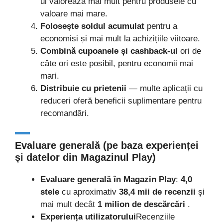
ul valorează mai mult pentru produsele cu
valoare mai mare.
Folosește soldul acumulat
pentru a
economisi și mai mult la achizițiile viitoare.
Combină cupoanele și cashback-ul
ori de
câte ori este posibil, pentru economii mai
mari.
Distribuie cu prietenii
— multe aplicații cu
reduceri oferă beneficii suplimentare pentru
recomandări.
Evaluare generală (pe baza experienței
și datelor din Magazinul Play)
Evaluare generală în Magazin Play
:
4,0
stele
cu aproximativ
38,4 mii de recenzii
și
mai mult decât
1 milion de descărcări
.
Experiența utilizatorului
Recenziile