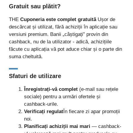
Gratuit sau plătit?
THE
Cuponeria este complet gratuită
Ușor de
descărcat și utilizat, fără achiziții în aplicație sau
versiuni premium. Banii „câștigați” provin din
cashback, nu de la utilizator - adică, achizițiile
făcute cu aplicația vă pot aduce chiar și o parte din
suma cheltuită.
Sfaturi de utilizare
Înregistrați-vă complet
(e-mail sau rețele
sociale) pentru a urmări ofertele și
cashback-urile.
Verificați regulat
În fiecare zi apar promoții
noi.
Planificați achiziții mai mari
— cashback-