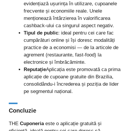
evidențiază ușurința în utilizare, cupoanele
frecvente și economiile reale. Unele
menționează întârzierea în valorificarea
cashback-ului ca singurul aspect negativ.
Tipul de public
: ideal pentru cei care fac
cumpărături online și își doresc modalități
practice de a economisi — de la articole de
agrement (restaurante, fast-food) la
electronice și îmbrăcăminte.
Reputaţie
Aplicația este promovată ca prima
aplicație de cupoane gratuite din Brazilia,
consolidându-i încrederea și poziția de lider
pe segmentul național.
Concluzie
THE
Cuponeria
este o aplicație gratuită și
eficientă, ideală pentru cei care doresc să