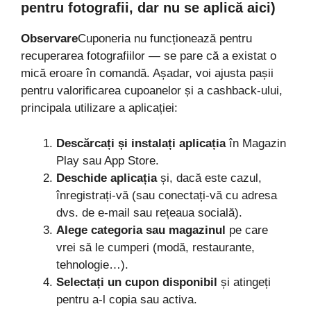
pentru fotografii, dar nu se aplică aici)
Observare
Cuponeria nu funcționează pentru
recuperarea fotografiilor — se pare că a existat o
mică eroare în comandă. Așadar, voi ajusta pașii
pentru valorificarea cupoanelor și a cashback-ului,
principala utilizare a aplicației:
Descărcați și instalați aplicația
în Magazin
Play sau App Store.
Deschide aplicația
și, dacă este cazul,
înregistrați-vă (sau conectați-vă cu adresa
dvs. de e-mail sau rețeaua socială).
Alege categoria sau magazinul
pe care
vrei să le cumperi (modă, restaurante,
tehnologie…).
Selectați un cupon disponibil
și atingeți
pentru a-l copia sau activa.