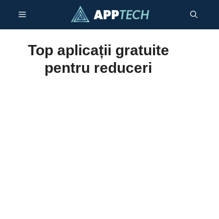
Sari
Meniu
la
conținut
Top aplicații gratuite
pentru reduceri