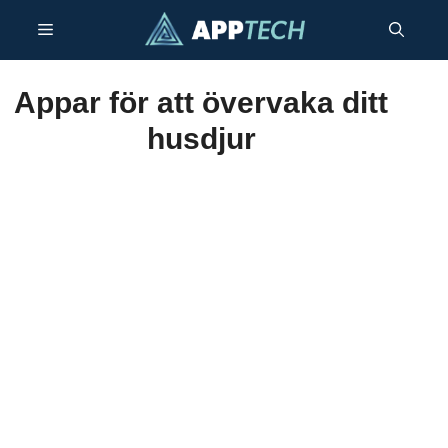
Hoppa
Meny
till
innehåll
Appar för att övervaka ditt
husdjur