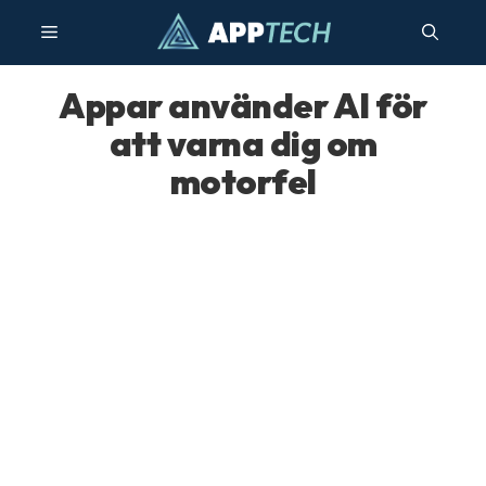
Hoppa
Meny
till
innehåll
Appar använder AI för
att varna dig om
motorfel