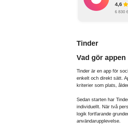
4,6
6 830 
Tinder
Vad gör appen 
Tinder är en app för soc
enkelt och direkt sätt.
kriterier som plats, ål
Sedan starten har Tinde
individuellt. När två pe
logik fortfarande grunde
användarupplevelse.