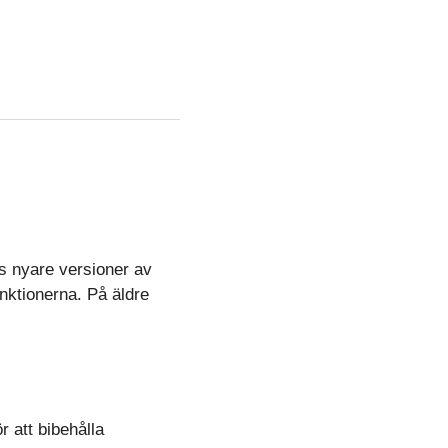
s nyare versioner av
unktionerna. På äldre
 att bibehålla