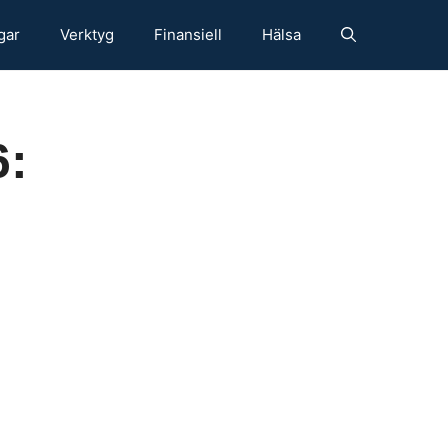
gar
Verktyg
Finansiell
Hälsa
6: