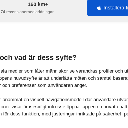
160 km+
Installera 
674 recensioner
nedladdningar
och vad är dess syfte?
iala medier som låter människor se varandras profiler och ut
 Appens huvudsyfte är att underlätta möten och samtal baser
der och preferenser som användaren anger.
r anammat en visuell navigationsmodell där användare utvärd
rsoner visar ömsesidigt intresse öppnar appen en privat chat
n för dess funktion, med justeringar inriktade på säkerhet, p