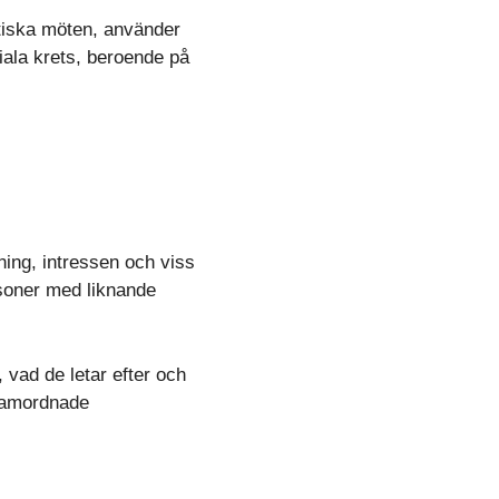
ntiska möten, använder
iala krets, beroende på
ning, intressen och viss
rsoner med liknande
, vad de letar efter och
 samordnade