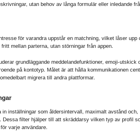
skrivningar, utan behov av långa formulär eller inledande fr
intresse för varandra uppstår en matchning, vilket låser upp
 fritt mellan parterna, utan störningar från appen.
uderar grundläggande meddelandefunktioner, emoji-utskick och
eroende på kontotyp. Målet är att hålla kommunikationen centr
omedelbart migrera till andra plattformar.
ingar
 in inställningar som åldersintervall, maximalt avstånd och, i
ssa filter hjälper till att skräddarsy vilken typ av profil s
 för varje användare.