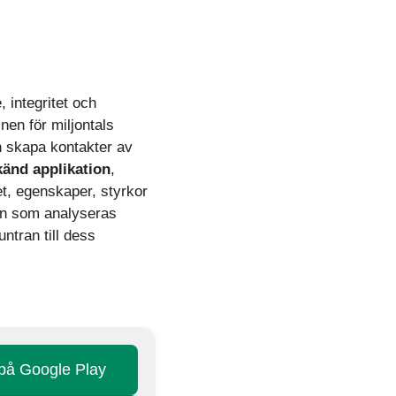
, integritet och
nen för miljontals
h skapa kontakter av
känd applikation
,
tet, egenskaper, styrkor
pen som analyseras
ntran till dess
 på Google Play