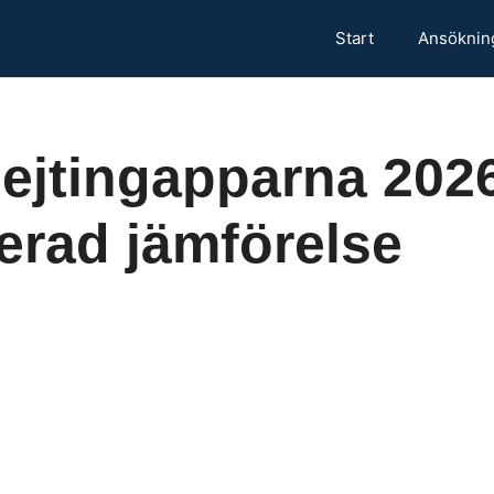
Start
Ansöknin
ejtingapparna 202
erad jämförelse