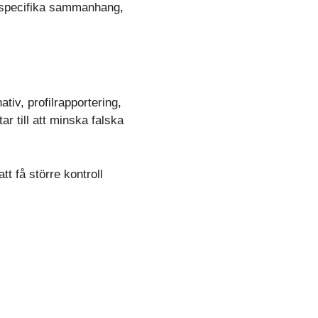
l specifika sammanhang,
tiv, profilrapportering,
ar till att minska falska
t få större kontroll