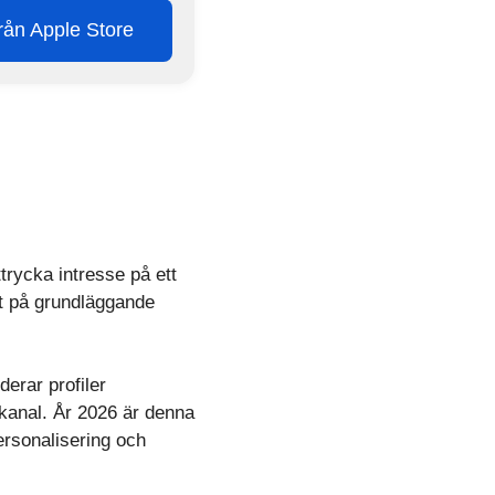
från Apple Store
trycka intresse på ett
at på grundläggande
erar profiler
tkanal. År 2026 är denna
ersonalisering och