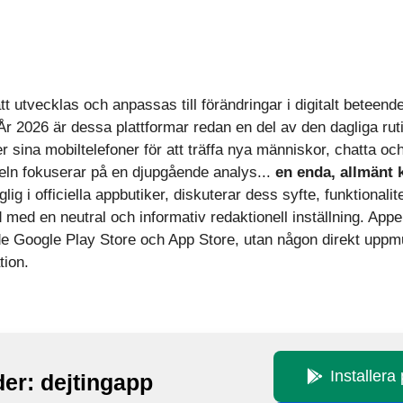
tt utvecklas och anpassas till förändringar i digitalt beteende
r 2026 är dessa plattformar redan en del av den dagliga ruti
sina mobiltelefoner för att träffa nya människor, chatta oc
keln fokuserar på en djupgående analys...
en enda, allmänt 
lig i officiella appbutiker, diskuterar dess syfte, funktionali
d med en neutral och informativ redaktionell inställning. Ap
åde Google Play Store och App Store, utan någon direkt uppmu
tion.
Installera
der: dejtingapp