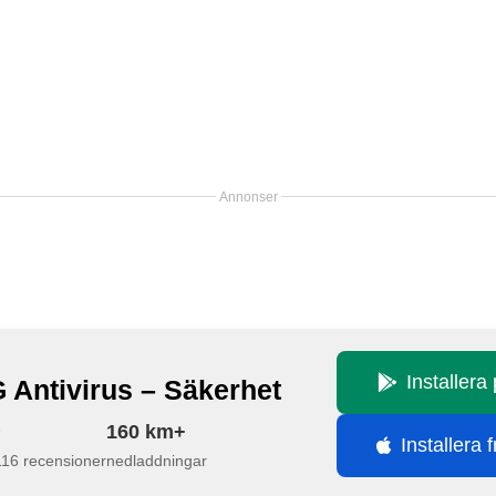
Annonser
Installera
 Antivirus – Säkerhet
160 km+
Installera 
116 recensioner
nedladdningar