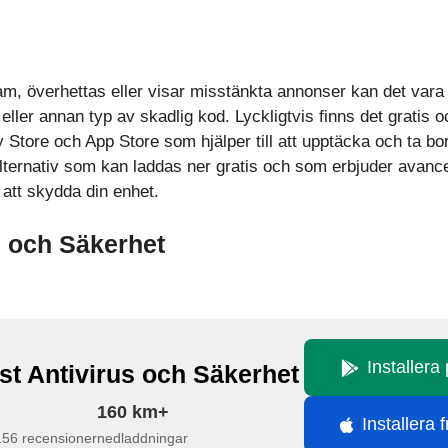
m, överhettas eller visar misstänkta annonser kan det vara 
 eller annan typ av skadlig kod. Lyckligtvis finns det gratis 
ay Store och App Store som hjälper till att upptäcka och ta b
alternativ som kan laddas ner gratis och som erbjuder avan
 att skydda din enhet.
s och Säkerhet
Installera
st Antivirus och Säkerhet
160 km+
Installera 
156 recensioner
nedladdningar