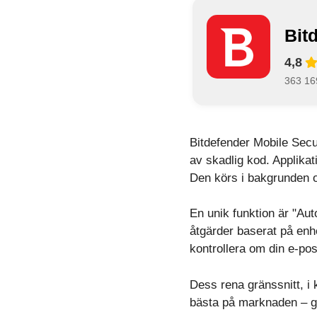
Bit
4,8
363 16
Bitdefender Mobile Secur
av skadlig kod. Applikat
Den körs i bakgrunden 
En unik funktion är "Au
åtgärder baserat på enh
kontrollera om din e-po
Dess rena gränssnitt, i 
bästa på marknaden – gör