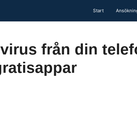
Start
Ansöknin
 virus från din tel
ratisappar