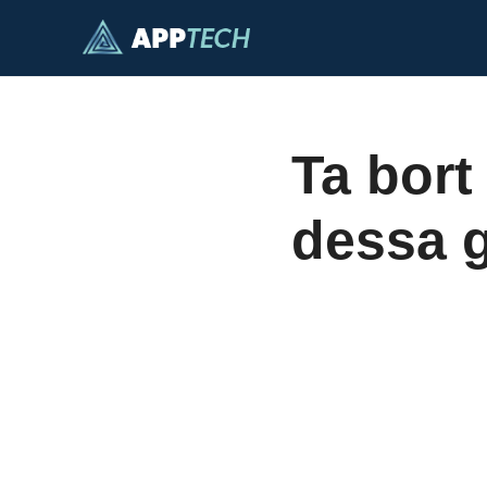
Hoppa
till
innehåll
Ta bort
dessa g