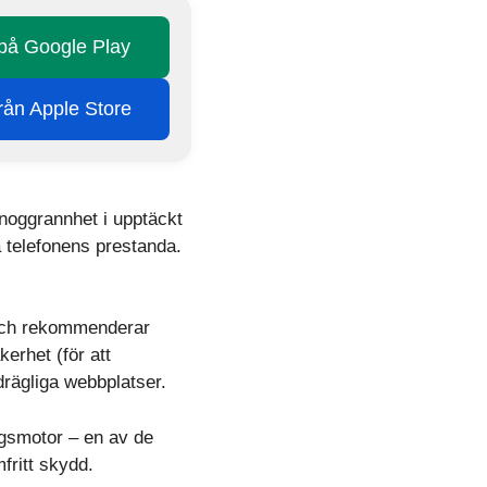
 på Google Play
från Apple Store
 noggrannhet i upptäckt
a telefonens prestanda.
 och rekommenderar
erhet (för att
drägliga webbplatser.
ingsmotor – en av de
fritt skydd.