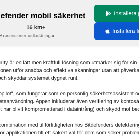
Installera
defender mobil säkerhet
16 km+
Installera 
9 recensioner
nedladdningar
ity är en lätt men kraftfull lösning som utmärker sig för sin
ionen utför snabba och effektiva skanningar utan att påverk
och skyddar systemet dygnet runt.
topilot", som fungerar som en personlig säkerhetsassistent
etsanvändning. Appen inkluderar även verifiering av kontosäk
st har blivit komprometterad i dataintrång) och skydd mot be
kombination med tillförlitligheten hos Bitdefenders detekter
 applikationen till ett säkert val för dem som söker problem