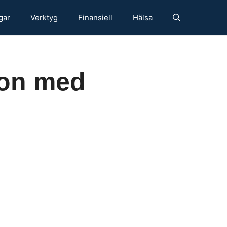
gar
Verktyg
Finansiell
Hälsa
efon med