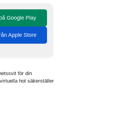
 på Google Play
från Apple Store
etssvit för din
rtuella hot säkerställer