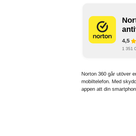
Nor
ant
4,5
1 351 
Norton 360 går utöver en
mobiltelefon. Med skydd
appen att din smartphone