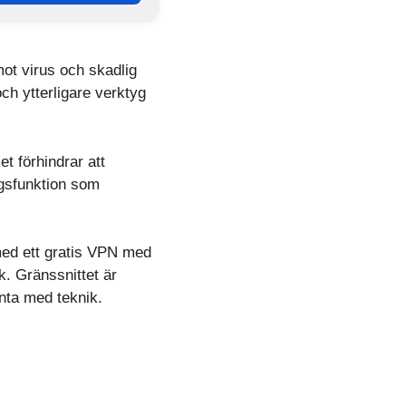
ot virus och skadlig
ch ytterligare verktyg
t förhindrar att
ngsfunktion som
med ett gratis VPN med
rk. Gränssnittet är
anta med teknik.