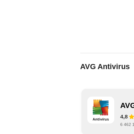
AVG Antivirus
AVG
4,8
6 462 