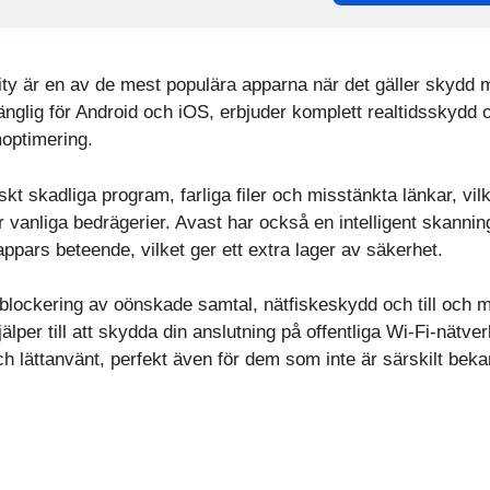
ity är en av de mest populära apparna när det gäller skydd m
änglig för Android och iOS, erbjuder komplett realtidsskydd o
moptimering.
t skadliga program, farliga filer och misstänkta länkar, vilke
ör vanliga bedrägerier. Avast har också en intelligent skanni
appars beteende, vilket ger ett extra lager av säkerhet.
lockering av oönskade samtal, nätfiskeskydd och till och 
jälper till att skydda din anslutning på offentliga Wi-Fi-nätve
och lättanvänt, perfekt även för dem som inte är särskilt bek