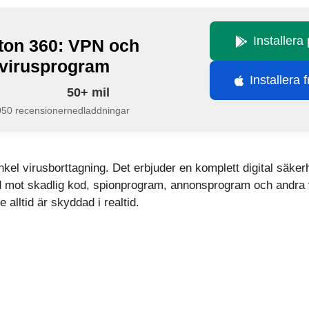
Installera
ton 360: VPN och
ivirusprogram
Installera 
50+ mil
050 recensioner
nedladdningar
kel virusborttagning. Det erbjuder en komplett digital säkerh
 mot skadlig kod, spionprogram, annonsprogram och andra vi
 alltid är skyddad i realtid.