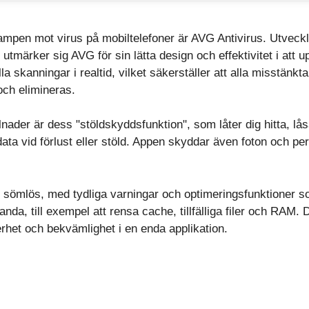
kampen mot virus på mobiltelefoner är AVG Antivirus. Utvec
utmärker sig AVG för sin lätta design och effektivitet i att u
skanningar i realtid, vilket säkerställer att alla misstänkta 
och elimineras.
nader är dess "stöldskyddsfunktion", som låter dig hitta, lås
 data vid förlust eller stöld. Appen skyddar även foton och 
sömlös, med tydliga varningar och optimeringsfunktioner som 
nda, till exempel att rensa cache, tillfälliga filer och RAM. D
het och bekvämlighet i en enda applikation.