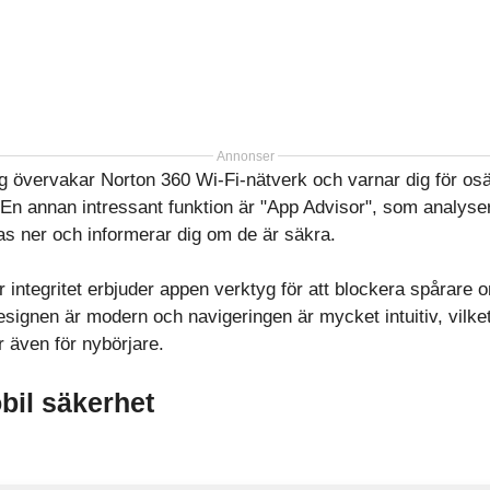
Annonser
g övervakar Norton 360 Wi-Fi-nätverk och varnar dig för os
 En annan intressant funktion är "App Advisor", som analyse
as ner och informerar dig om de är säkra.
r integritet erbjuder appen verktyg för att blockera spårare o
ignen är modern och navigeringen är mycket intuitiv, vilket 
 även för nybörjare.
bil säkerhet