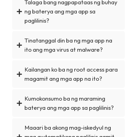
Talaga bang nagpapataas ng buhay
ng baterya ang mga app sa
paglilinis?
Tinatanggal din ba ng mga app na
ito ang mga virus at malware?
Kailangan ko ba ng root access para
magamit ang mga app na ito?
Kumokonsumo ba ng maraming
baterya ang mga app sa paglilinis?
Maaari ba akong mag-iskedyul ng
mga awtomatikong paglilinis gamit