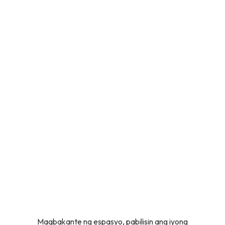
Magbakante ng espasyo, pabilisin ang iyong