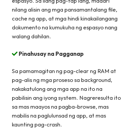
espasyo. Sa ilang pag-tap lang, maaari
nilang alisin ang mga pansamantalang file,
cache ng app, at mga hindi kinakailangang
dokumento na kumukuha ng espasyo nang
walang dahilan.
Pinahusay na Pagganap
Sa pamamagitan ng pag-clear ng RAM at
pag-alis ng mga proseso sa background,
nakakatulong ang mga app na ito na
pabilisin ang iyong system. Nagreresulta ito
sa mas maayos na pagba-browse, mas
mabilis na paglulunsad ng app, at mas
kaunting pag-crash.