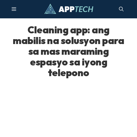
Lumaktaw
Menu
sa
nilalaman
Cleaning app: ang
mabilis na solusyon para
sa mas maraming
espasyo sa iyong
telepono