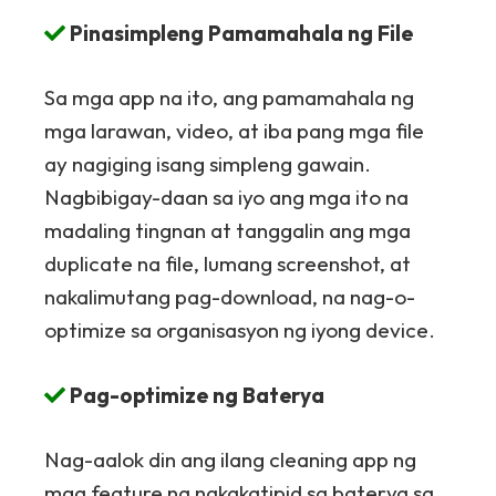
Pinasimpleng Pamamahala ng File
Sa mga app na ito, ang pamamahala ng
mga larawan, video, at iba pang mga file
ay nagiging isang simpleng gawain.
Nagbibigay-daan sa iyo ang mga ito na
madaling tingnan at tanggalin ang mga
duplicate na file, lumang screenshot, at
nakalimutang pag-download, na nag-o-
optimize sa organisasyon ng iyong device.
Pag-optimize ng Baterya
Nag-aalok din ang ilang cleaning app ng
mga feature na nakakatipid sa baterya sa