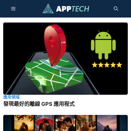
跳
選
至
主
要
單
內
容
應用領域
發現最好的離線 GPS 應用程式