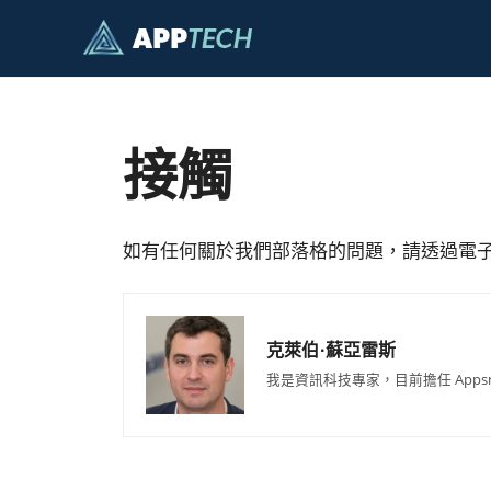
跳
至
主
要
內
容
接觸
如有任何關於我們部落格的問題，請透過電
克萊伯·蘇亞雷斯
我是資訊科技專家，目前擔任 App