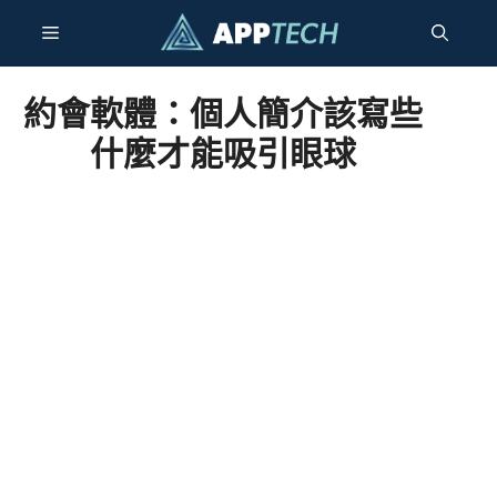
跳
選
至
主
要
單
約會軟體：個人簡介該寫些
內
什麼才能吸引眼球
容