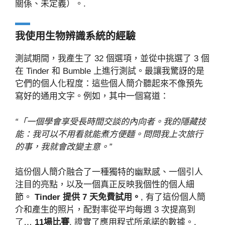
關係、未定義）。.
我使用生物辨識系統的經驗
測試期間，我產生了 32 個選項，並從中挑選了 3 個
在 Tinder 和 Bumble 上進行測試。最讓我驚訝的是
它們的個人化程度：這些個人簡介聽起來不像預先
寫好的通用文字。例如，其中一個寫道：
“「一個學會享受長時間交談的內向者。我的隱藏技
能：我可以不用看就能煮方便麵。問問我上次旅行
的事，我就會改變主意。”
這份個人簡介融合了一種獨特的幽默感、一個引人
注目的亮點，以及一個真正反映我個性的個人細
節。
Tinder 提供 7 天免費試用。
, 有了這份個人簡
介和產生的照片，配對率從平均每週 3 次提高到
了…
11場比賽
, 證實了應用程式所承諾的數據。.